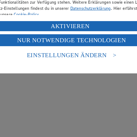
Funktionalitäten zur Verfügung stehen. Weitere Erklärungen sowie einen L
z-Einstellungen findest du in unserer
Datenschutzerklärung
. Hier erfährs
 unsere
Cookie-Policy
.
ung deiner personenbezogenen Daten in den USA durch Facebook und Yo
AKTIVIEREN
f „Aktivieren“ klickst, willigst du im Sinne des Art. 49 Abs. 1 Satz 1 lit
NUR NOTWENDIGE TECHNOLOGIEN
deine Daten in den USA verarbeitet werden. Der EuGH sieht die USA als 
 europäischen Standards nicht angemessenen Datenschutzniveau an. Es b
es Zugriffs durch US-amerikanische Behörden.
EINSTELLUNGEN ÄNDERN
nen zum Herausgeber der Seite findest du im
Impressum