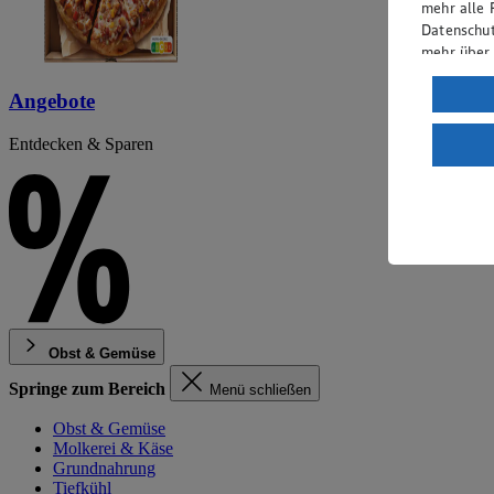
mehr alle 
Datenschut
mehr über
Verarbeit
Angebote
Wenn du au
Entdecken & Sparen
ein, dass 
einem nach
Risiko ein
Informatio
Obst & Gemüse
Springe zum Bereich
Menü schließen
Obst & Gemüse
Molkerei & Käse
Grundnahrung
Tiefkühl