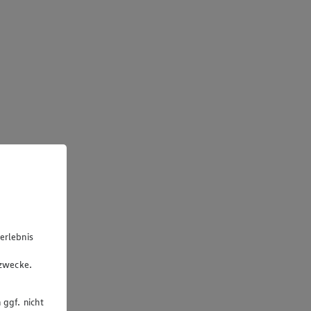
erlebnis
u
gzwecke.
 ggf. nicht