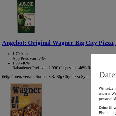
Angebot:
Original Wagner Big City Pizza, 
1.79
App
App Preis von 1.79€
1.99
-46%
Rabattierter Preis von 1.99€ (Insgesamt -46% Rabatt)
Date
tiefgefroren, versch. Sorten, z.B. Big City Pizza Sydney, 425g
Wir setzen
unserer We
personalis
Deine Einwi
Einstellun