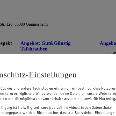
Str. 120, 85080 Gaimersheim
ospekt
Angebot:
Gut&Günstig
Angebo
Tafeltrauben
1.4
Fes
eines
1.49
an.
Festpreis von 1.49€
aus Deuts
Packung,
nschutz-Einstellungen
im
hell, kernlos, aus Italien/Spanien, Kl. I, 500g
Packung, (1kg=2.98)
 Cookies und andere Technologien ein, um dir ein bestmögliches Nutzungs
bsite zu ermöglichen. Wir verwenden deine Daten, um unsere Website z
ieren und dir möglichst relevante Inhalte anzubieten, sowie für Marketin
lligung ist freiwillig und kann jederzeit individuell in den Datenschutz-
gen angepasst werden. Bitte beachte, dass auf Basis deiner Einstellungen