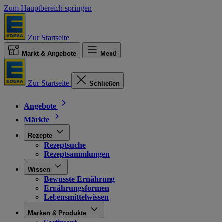
Zum Hauptbereich springen
Zur Startseite
Markt & Angebote
Menü
Zur Startseite
Schließen
Angebote
Märkte
Rezepte
Rezeptsuche
Rezeptsammlungen
Wissen
Bewusste Ernährung
Ernährungsformen
Lebensmittelwissen
Marken & Produkte