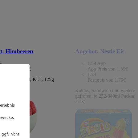
t:
Himbeeren
Angebot:
Nestlé Eis
9
1.59
App
tpreis von 1.49€
App Preis von 1.59€
1.79
chland/Portugal, Kl. I, 125g
Festpreis von 1.79€
 (1kg=11.92)
Kaktus, Sandwich und weitere S
gefroren, je 252-840ml Packung
2.13)
erlebnis
u
gzwecke.
 ggf. nicht