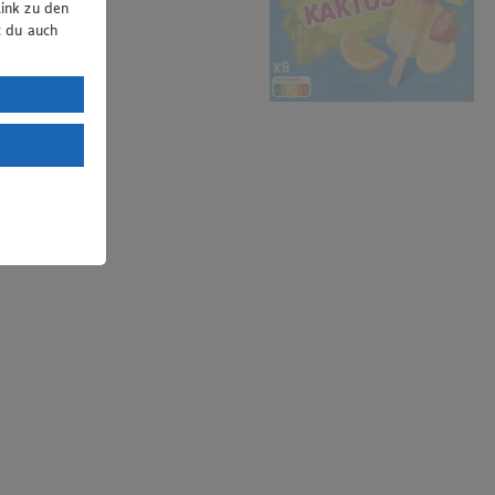
ink zu den
t du auch
uTube:
. a) DSGVO
Land mit
esteht das