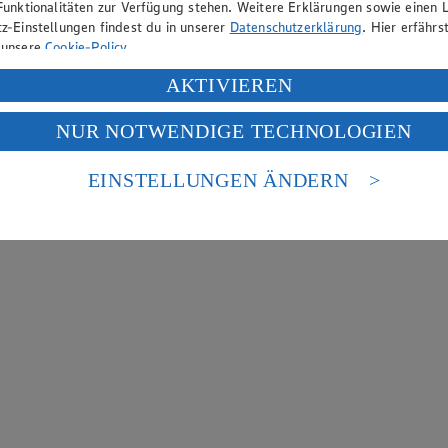
Funktionalitäten zur Verfügung stehen. Weitere Erklärungen sowie einen L
z-Einstellungen findest du in unserer
Datenschutzerklärung
. Hier erfährs
 unsere
Cookie-Policy
.
ung deiner personenbezogenen Daten in den USA durch Facebook und Yo
AKTIVIEREN
f „Aktivieren“ klickst, willigst du im Sinne des Art. 49 Abs. 1 Satz 1 lit
NUR NOTWENDIGE TECHNOLOGIEN
deine Daten in den USA verarbeitet werden. Der EuGH sieht die USA als 
 europäischen Standards nicht angemessenen Datenschutzniveau an. Es b
es Zugriffs durch US-amerikanische Behörden.
EINSTELLUNGEN ÄNDERN
nen zum Herausgeber der Seite findest du im
Impressum