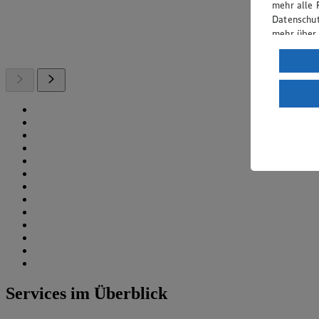
mehr alle 
Datenschut
mehr über
Verarbeit
Wenn du au
ein, dass 
einem nach
Risiko ein
Informatio
Services im Überblick