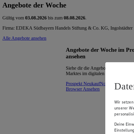
Angebote der Woche
Gültig vom
03.08.2026
bis zum
08.08.2026
.
Firma: EDEKA Südbayern Handels Stiftung & Co. KG, Ingolstädter 
Alle Angebote ansehen
Angebote der Woche im Pr
ansehen
Siehe dir die Angebote der Woche d
Marktes im digitalen Blätterkatalog 
Date
Prospekt NeukaufNord_mNF_mW 
Browser
Ansehen
Wir setzen
unserer We
personalis
Deine Einwi
Einstellun