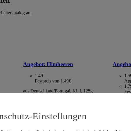
hen
lätterkatalog an.
Angebot:
Himbeeren
Angebo
1.49
1.5
Festpreis von 1.49€
App
1.7
aus Deutschland/Portugal, Kl. I, 125g
Fes
Packung, (1kg=11.92)
. I, 500g
Kaktus, S
gefroren,
2.13)
nschutz-Einstellungen