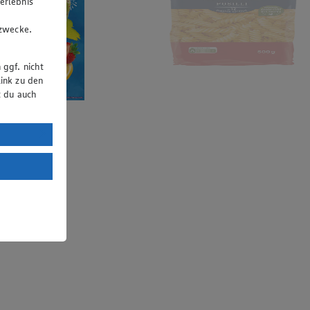
erlebnis
u
gzwecke.
 ggf. nicht
ink zu den
t du auch
uTube:
. a) DSGVO
Land mit
esteht das