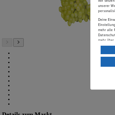
Wir setzen
unserer We
personalis
Deine Einwi
Einstellun
mehr alle 
Datenschut
mehr über
Verarbeit
Wenn du au
ein, dass 
einem nach
Risiko ein
Informatio
Details zum Markt