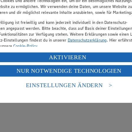
 Cookies und andere Technologien ein, um dir ein bestmögliches Nutzungs
bsite zu ermöglichen. Wir verwenden deine Daten, um unsere Website z
ieren und dir möglichst relevante Inhalte anzubieten, sowie für Marketin
lligung ist freiwillig und kann jederzeit individuell in den Datenschutz-
gen angepasst werden. Bitte beachte, dass auf Basis deiner Einstellungen
Funktionalitäten zur Verfügung stehen. Weitere Erklärungen sowie einen L
z-Einstellungen findest du in unserer
Datenschutzerklärung
. Hier erfährs
 unsere
Cookie-Policy
.
ung deiner personenbezogenen Daten in den USA durch Facebook und Yo
AKTIVIEREN
f „Aktivieren“ klickst, willigst du im Sinne des Art. 49 Abs. 1 Satz 1 lit
NUR NOTWENDIGE TECHNOLOGIEN
deine Daten in den USA verarbeitet werden. Der EuGH sieht die USA als 
 europäischen Standards nicht angemessenen Datenschutzniveau an. Es b
es Zugriffs durch US-amerikanische Behörden.
EINSTELLUNGEN ÄNDERN
nen zum Herausgeber der Seite findest du im
Impressum