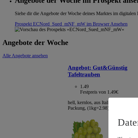
Angebote der Woche im Prospekt anse
Siehe dir die Angebote der Woche deines Marktes im digitalen B
Prospekt ECNord_Sued_mNF_mW im Browser
Ansehen
Angebote der Woche
Alle Angebote ansehen
Angebot:
Gut&Günstig
Tafeltrauben
1.49
Festpreis von 1.49€
hell, kernlos, aus Italien/Spanien, Kl
Packung, (1kg=2.98)
Date