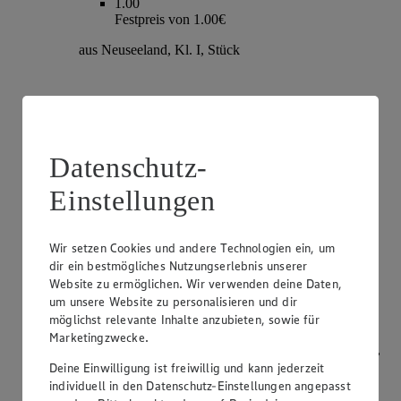
1.00
Festpreis von 1.00€
aus Neuseeland, Kl. I, Stück
Datenschutz-
Einstellungen
Wir setzen Cookies und andere Technologien ein, um
dir ein bestmögliches Nutzungserlebnis unserer
Angebot:
Champignons
Website zu ermöglichen. Wir verwenden deine Daten,
um unsere Website zu personalisieren und dir
1.79
möglichst relevante Inhalte anzubieten, sowie für
Festpreis von 1.79€
Marketingzwecke.
weiß oder braun, aus Bayern, Kl. I, je 250g Packung,
(1kg=7.16)
Deine Einwilligung ist freiwillig und kann jederzeit
individuell in den Datenschutz-Einstellungen angepasst