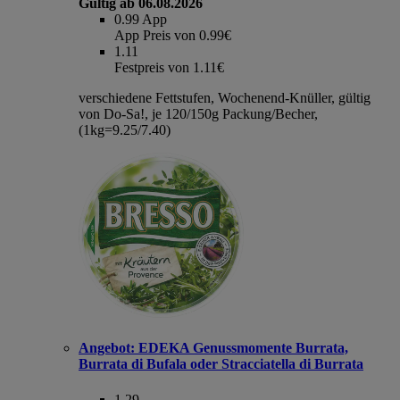
Gültig ab 06.08.2026
0.99
App
App Preis von 0.99€
1.11
Festpreis von 1.11€
verschiedene Fettstufen, Wochenend-Knüller, gültig
von Do-Sa!, je 120/150g Packung/Becher,
(1kg=9.25/7.40)
Angebot:
EDEKA Genussmomente Burrata,
Burrata di Bufala oder Stracciatella di Burrata
1.29