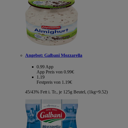
Angebot:
Galbani Mozzarella
0.99
App
App Preis von 0.99€
1.19
Festpreis von 1.19€
45/43% Fett i. Tr., je 125g Beutel, (1kg=9.52)