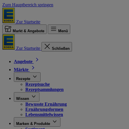
Zum Hauptbereich springen
Zur Startseite
Markt & Angebote
Menü
Zur Startseite
Schließen
Angebote
Märkte
Rezepte
Rezeptsuche
Rezeptsammlungen
Wissen
Bewusste Ernährung
Ernährungsformen
Lebensmittelwissen
Marken & Produkte