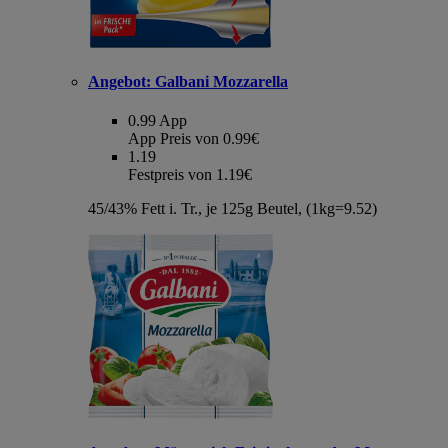
Angebot:
Galbani Mozzarella
0.99
App
App Preis von 0.99€
1.19
Festpreis von 1.19€
45/43% Fett i. Tr., je 125g Beutel, (1kg=9.52)