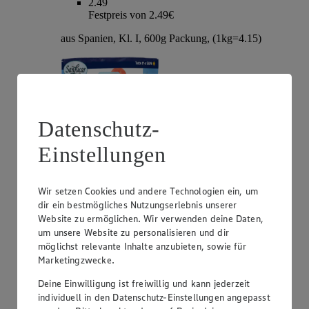
2.49
Festpreis von 2.49€
aus Spanien, Kl. I, 600g Packung, (1kg=4.15)
Datenschutz-
Einstellungen
Wir setzen Cookies und andere Technologien ein, um
dir ein bestmögliches Nutzungserlebnis unserer
Angebot:
Zespri Kiwi Gold „Jumbo“
Website zu ermöglichen. Wir verwenden deine Daten,
um unsere Website zu personalisieren und dir
1.00
möglichst relevante Inhalte anzubieten, sowie für
Festpreis von 1.00€
Marketingzwecke.
aus Neuseeland, Kl. I, Stück
Deine Einwilligung ist freiwillig und kann jederzeit
individuell in den Datenschutz-Einstellungen angepasst