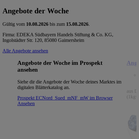
Angebote der Woche
Gültig vom
10.08.2026
bis zum
15.08.2026
.
Firma: EDEKA Südbayern Handels Stiftung & Co. KG,
Ingolstädter Str. 120, 85080 Gaimersheim
Alle Angebote ansehen
Angebote der Woche im Prospekt
Ange
ansehen
Siehe dir die Angebote der Woche deines Marktes im
digitalen Blätterkatalog an.
aus De
(1kg=
Prospekt ECNord_Sued_mNF_mW im Browser
Ansehen