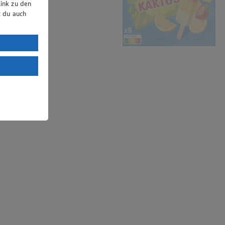
ink zu den
t du auch
uTube:
. a) DSGVO
Land mit
esteht das