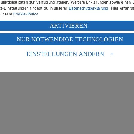
Funktionalitäten zur Verfügung stehen. Weitere Erklärungen sowie einen L
z-Einstellungen findest du in unserer
Datenschutzerklärung
. Hier erfährs
 unsere
Cookie-Policy
.
ung deiner personenbezogenen Daten in den USA durch Facebook und Yo
AKTIVIEREN
f „Aktivieren“ klickst, willigst du im Sinne des Art. 49 Abs. 1 Satz 1 lit
NUR NOTWENDIGE TECHNOLOGIEN
deine Daten in den USA verarbeitet werden. Der EuGH sieht die USA als 
 europäischen Standards nicht angemessenen Datenschutzniveau an. Es b
es Zugriffs durch US-amerikanische Behörden.
EINSTELLUNGEN ÄNDERN
nen zum Herausgeber der Seite findest du im
Impressum