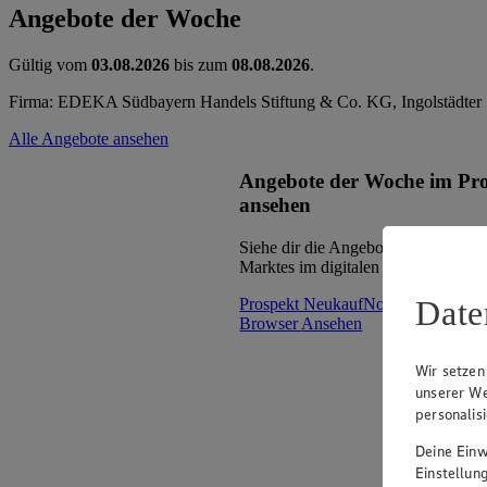
Angebote der Woche
Gültig vom
03.08.2026
bis zum
08.08.2026
.
Firma: EDEKA Südbayern Handels Stiftung & Co. KG, Ingolstädter 
Alle Angebote ansehen
Angebote der Woche im Pr
ansehen
Siehe dir die Angebote der Woche d
Marktes im digitalen Blätterkatalog 
Date
Prospekt NeukaufNord_mNF_mW 
Browser
Ansehen
Wir setzen
unserer We
personalis
Deine Einwi
Einstellun