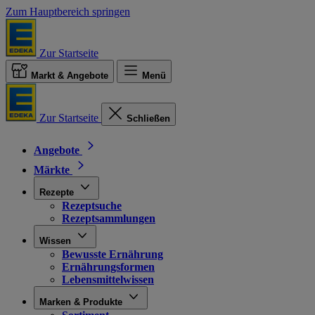
Zum Hauptbereich springen
Zur Startseite
Markt & Angebote
Menü
Zur Startseite
Schließen
Angebote
Märkte
Rezepte
Rezeptsuche
Rezeptsammlungen
Wissen
Bewusste Ernährung
Ernährungsformen
Lebensmittelwissen
Marken & Produkte