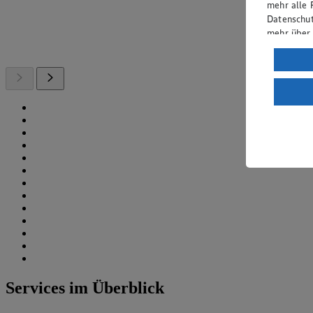
mehr alle 
Datenschut
mehr über
Verarbeit
Wenn du au
ein, dass 
einem nach
Risiko ein
Informatio
Services im Überblick