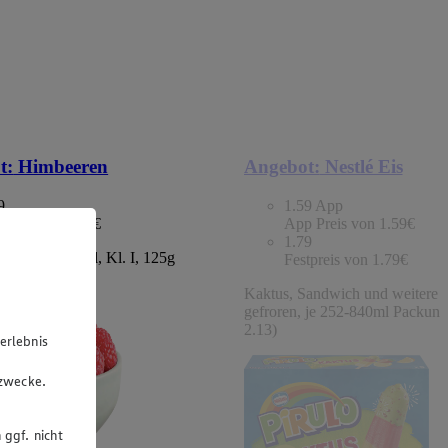
t:
Himbeeren
Angebot:
Nestlé Eis
9
1.59
App
tpreis von 1.49€
App Preis von 1.59€
1.79
chland/Portugal, Kl. I, 125g
Festpreis von 1.79€
 (1kg=11.92)
Kaktus, Sandwich und weitere S
gefroren, je 252-840ml Packung
2.13)
erlebnis
u
gzwecke.
 ggf. nicht