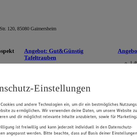
Str. 120, 85080 Gaimersheim
ospekt
Angebot:
Gut&Günstig
Angebo
Tafeltrauben
1.4
Fes
eines
1.49
an.
Festpreis von 1.49€
aus Deuts
Packung,
nschutz-Einstellungen
im
hell, kernlos, aus Italien/Spanien, Kl. I, 500g
Packung, (1kg=2.98)
 Cookies und andere Technologien ein, um dir ein bestmögliches Nutzungs
bsite zu ermöglichen. Wir verwenden deine Daten, um unsere Website z
ieren und dir möglichst relevante Inhalte anzubieten, sowie für Marketin
lligung ist freiwillig und kann jederzeit individuell in den Datenschutz-
gen angepasst werden. Bitte beachte, dass auf Basis deiner Einstellungen