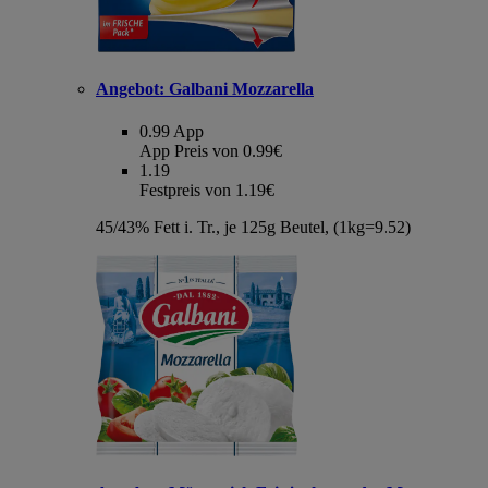
Angebot:
Galbani Mozzarella
0.99
App
App Preis von 0.99€
1.19
Festpreis von 1.19€
45/43% Fett i. Tr., je 125g Beutel, (1kg=9.52)