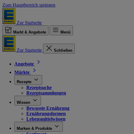
Zum Hauptbereich springen
Zur Startseite
Markt & Angebote
Menü
Zur Startseite
Schließen
Angebote
Märkte
Rezepte
Rezeptsuche
Rezeptsammlungen
Wissen
Bewusste Ernährung
Ernährungsformen
Lebensmittelwissen
Marken & Produkte