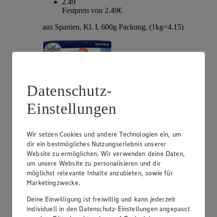
2.49
Festpreis von 2.49€
aus Spanien, Kl. I, 600g Packung, (1kg=4.15)
Datenschutz-
Einstellungen
Wir setzen Cookies und andere Technologien ein, um
dir ein bestmögliches Nutzungserlebnis unserer
Angebot:
Zespri Kiwi Gold „Jumbo“
Website zu ermöglichen. Wir verwenden deine Daten,
um unsere Website zu personalisieren und dir
1.00
möglichst relevante Inhalte anzubieten, sowie für
Festpreis von 1.00€
Marketingzwecke.
aus Neuseeland, Kl. I, Stück
Deine Einwilligung ist freiwillig und kann jederzeit
individuell in den Datenschutz-Einstellungen angepasst