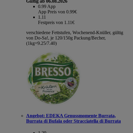
Gültig ab 06.08.2026
0.99
App
App Preis von 0.99€
1.11
Festpreis von 1.11€
verschiedene Fettstufen, Wochenend-Knüller, gültig
von Do-Sa!, je 120/150g Packung/Becher,
(1kg=9.25/7.40)
Angebot:
EDEKA Genussmomente Burrata,
Burrata di Bufala oder Stracciatella di Burrata
1.29