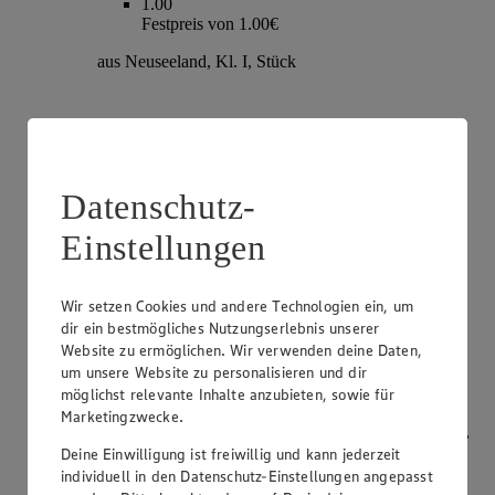
1.00
Festpreis von 1.00€
aus Neuseeland, Kl. I, Stück
Datenschutz-
Einstellungen
Wir setzen Cookies und andere Technologien ein, um
dir ein bestmögliches Nutzungserlebnis unserer
Angebot:
Champignons
Website zu ermöglichen. Wir verwenden deine Daten,
um unsere Website zu personalisieren und dir
1.79
möglichst relevante Inhalte anzubieten, sowie für
Festpreis von 1.79€
Marketingzwecke.
weiß oder braun, aus Bayern, Kl. I, je 250g Packung,
(1kg=7.16)
Deine Einwilligung ist freiwillig und kann jederzeit
individuell in den Datenschutz-Einstellungen angepasst