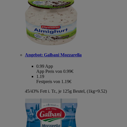
Angebot:
Galbani Mozzarella
0.99
App
App Preis von 0.99€
1.19
Festpreis von 1.19€
45/43% Fett i. Tr., je 125g Beutel, (1kg=9.52)