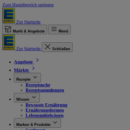
Zum Hauptbereich springen
Zur Startseite
Markt & Angebote
Menü
Zur Startseite
Schließen
Angebote
Märkte
Rezepte
Rezeptsuche
Rezeptsammlungen
Wissen
Bewusste Ernährung
Ernährungsformen
Lebensmittelwissen
Marken & Produkte