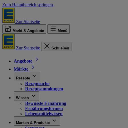
Zum Hauptbereich springen
Zur Startseite
Markt & Angebote
Menü
Zur Startseite
Schließen
Angebote
Märkte
Rezepte
Rezeptsuche
Rezeptsammlungen
Wissen
Bewusste Ernährung
Ernährungsformen
Lebensmittelwissen
Marken & Produkte