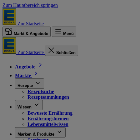
Zum Hauptbereich springen
Zur Startseite
Markt & Angebote
Menü
Zur Startseite
Schließen
Angebote
Märkte
Rezepte
Rezeptsuche
Rezeptsammlungen
Wissen
Bewusste Ernährung
Ernährungsformen
Lebensmittelwissen
Marken & Produkte