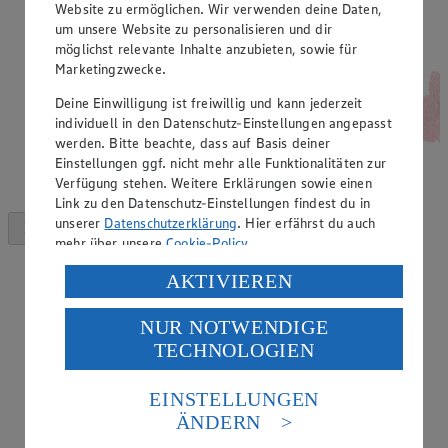
Website zu ermöglichen. Wir verwenden deine Daten,
um unsere Website zu personalisieren und dir
möglichst relevante Inhalte anzubieten, sowie für
Marketingzwecke.
Deine Einwilligung ist freiwillig und kann jederzeit
individuell in den Datenschutz-Einstellungen angepasst
werden. Bitte beachte, dass auf Basis deiner
Einstellungen ggf. nicht mehr alle Funktionalitäten zur
Verfügung stehen. Weitere Erklärungen sowie einen
Link zu den Datenschutz-Einstellungen findest du in
unserer
Datenschutzerklärung
. Hier erfährst du auch
mehr über unsere
Cookie-Policy
.
Verarbeitung deiner personenbezogenen Daten in den
AKTIVIEREN
USA durch Facebook und YouTube:
NUR NOTWENDIGE
Wenn du auf „Aktivieren“ klickst, willigst du im Sinne
TECHNOLOGIEN
des Art. 49 Abs. 1 Satz 1 lit. a) DSGVO ein, dass deine
Daten in den USA verarbeitet werden. Der EuGH sieht
die USA als Land mit einem nach europäischen
EINSTELLUNGEN
Standards nicht angemessenen Datenschutzniveau an.
ÄNDERN
Es besteht das Risiko eines Zugriffs durch US-