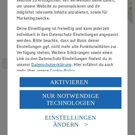
um unsere Website zu personalisieren und dir
möglichst relevante Inhalte anzubieten, sowie für
Marketingzwecke.
Deine Einwilligung ist freiwillig und kann jederzeit
individuell in den Datenschutz-Einstellungen angepasst
werden. Bitte beachte, dass auf Basis deiner
Einstellungen ggf. nicht mehr alle Funktionalitäten zur
Verfügung stehen. Weitere Erklärungen sowie einen
Link zu den Datenschutz-Einstellungen findest du in
unserer
Datenschutzerklärung
. Hier erfährst du auch
mehr über unsere
Cookie-Policy
.
Verarbeitung deiner personenbezogenen Daten in den
AKTIVIEREN
USA durch Facebook und YouTube:
NUR NOTWENDIGE
Wenn du auf „Aktivieren“ klickst, willigst du im Sinne
TECHNOLOGIEN
des Art. 49 Abs. 1 Satz 1 lit. a) DSGVO ein, dass deine
Daten in den USA verarbeitet werden. Der EuGH sieht
die USA als Land mit einem nach europäischen
EINSTELLUNGEN
Standards nicht angemessenen Datenschutzniveau an.
ÄNDERN
Es besteht das Risiko eines Zugriffs durch US-
amerikanische Behörden.