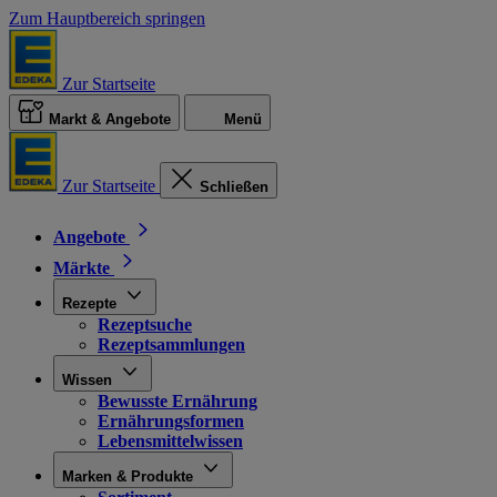
Zum Hauptbereich springen
Zur Startseite
Markt & Angebote
Menü
Zur Startseite
Schließen
Angebote
Märkte
Rezepte
Rezeptsuche
Rezeptsammlungen
Wissen
Bewusste Ernährung
Ernährungsformen
Lebensmittelwissen
Marken & Produkte