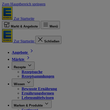
Zum Hauptbereich springen
Zur Startseite
Markt & Angebote
Menü
Zur Startseite
Schließen
Angebote
Märkte
Rezepte
Rezeptsuche
Rezeptsammlungen
Wissen
Bewusste Ernährung
Ernährungsformen
Lebensmittelwissen
Marken & Produkte