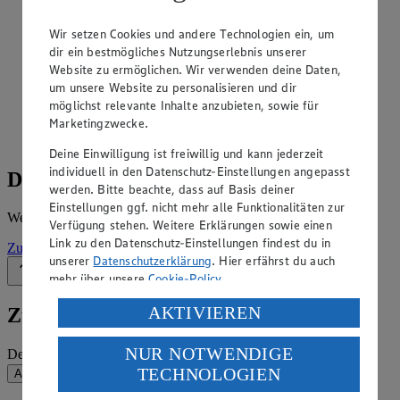
Angebote der Woche im Prospekt
Wir setzen Cookies und andere Technologien ein, um
ansehen
dir ein bestmögliches Nutzungserlebnis unserer
Website zu ermöglichen. Wir verwenden deine Daten,
Siehe dir die Angebote der Woche deines Marktes im
um unsere Website zu personalisieren und dir
digitalen Blätterkatalog an.
möglichst relevante Inhalte anzubieten, sowie für
Marketingzwecke.
Prospekt ExpressSBFW im Browser
Ansehen
Deine Einwilligung ist freiwillig und kann jederzeit
individuell in den Datenschutz-Einstellungen angepasst
Details zum Markt
werden. Bitte beachte, dass auf Basis deiner
Einstellungen ggf. nicht mehr alle Funktionalitäten zur
Weitere Informationen – alles auf einem Blick.
Verfügung stehen. Weitere Erklärungen sowie einen
Link zu den Datenschutz-Einstellungen findest du in
Zur Marktseite
unserer
Datenschutzerklärung
. Hier erfährst du auch
Zurück nach oben
mehr über unsere
Cookie-Policy
.
Verarbeitung deiner personenbezogenen Daten in den
AKTIVIEREN
Zum Newsletter anmelden
USA durch Facebook und YouTube:
NUR NOTWENDIGE
Deine E-Mail-Adresse (Pflichtfeld)
Wenn du auf „Aktivieren“ klickst, willigst du im Sinne
TECHNOLOGIEN
Absenden
des Art. 49 Abs. 1 Satz 1 lit. a) DSGVO ein, dass deine
Daten in den USA verarbeitet werden. Der EuGH sieht