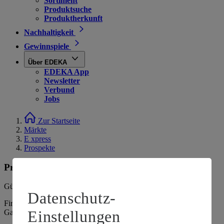
Sortiment
Produktsuche
Produktherkunft
Nachhaltigkeit
Gewinnspiele
Über EDEKA
EDEKA App
Newsletter
Verbund
Jobs
Zur Startseite
Märkte
E xpress
Prospekte
Prospekte
Gültig vom
03.08.2026
bis zum
08.08.2026
.
Datenschutz-
Firma: NK Südfilialen GmbH, Ingolstädter Straße 120, 85080
Einstellungen
Gaimersheim