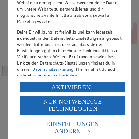
Website zu ermöglichen. Wir verwenden deine Daten,
um unsere Website zu personalisieren und dir
möglichst relevante Inhalte anzubieten, sowie für
Marketingzwecke.
Deine Einwilligung ist freiwillig und kann jederzeit
individuell in den Datenschutz-Einstellungen angepasst
werden. Bitte beachte, dass auf Basis deiner
Einstellungen ggf. nicht mehr alle Funktionalitäten zur
Verfügung stehen. Weitere Erklärungen sowie einen
Link zu den Datenschutz-Einstellungen findest du in
unserer
Datenschutzerklärung
. Hier erfährst du auch
mehr über unsere
Cookie-Policy
.
Verarbeitung deiner personenbezogenen Daten in den
AKTIVIEREN
USA durch Facebook und YouTube:
NUR NOTWENDIGE
Wenn du auf „Aktivieren“ klickst, willigst du im Sinne
TECHNOLOGIEN
des Art. 49 Abs. 1 Satz 1 lit. a) DSGVO ein, dass deine
Daten in den USA verarbeitet werden. Der EuGH sieht
die USA als Land mit einem nach europäischen
EINSTELLUNGEN
Standards nicht angemessenen Datenschutzniveau an.
ÄNDERN
Es besteht das Risiko eines Zugriffs durch US-