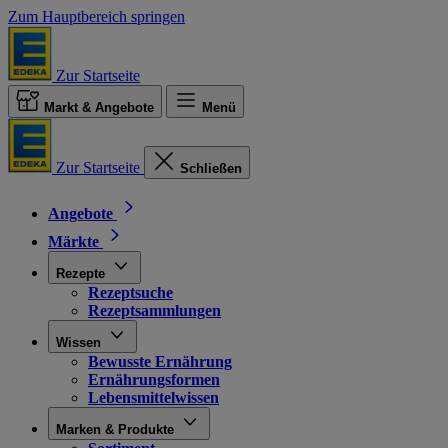
Zum Hauptbereich springen
Zur Startseite
Markt & Angebote
Menü
Zur Startseite
Schließen
Angebote
Märkte
Rezepte
Rezeptsuche
Rezeptsammlungen
Wissen
Bewusste Ernährung
Ernährungsformen
Lebensmittelwissen
Marken & Produkte