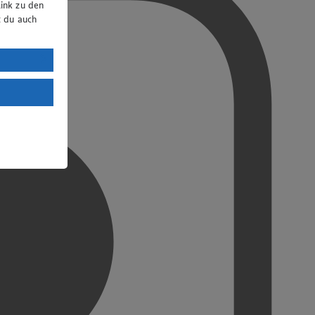
ink zu den
t du auch
uTube:
. a) DSGVO
Land mit
esteht das