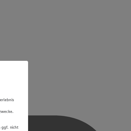
erlebnis
u
gzwecke.
 ggf. nicht