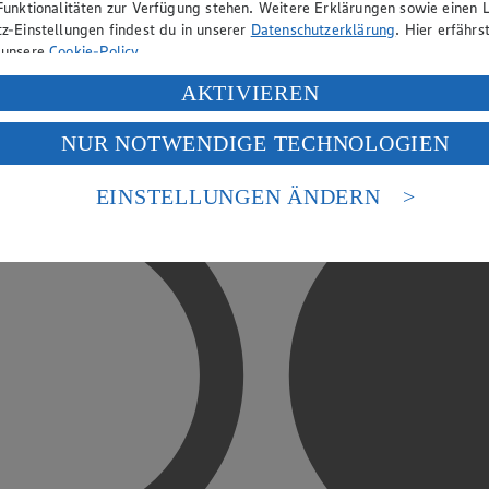
Funktionalitäten zur Verfügung stehen. Weitere Erklärungen sowie einen L
z-Einstellungen findest du in unserer
Datenschutzerklärung
. Hier erfährs
 unsere
Cookie-Policy
.
ung deiner personenbezogenen Daten in den USA durch Facebook und Yo
AKTIVIEREN
f „Aktivieren“ klickst, willigst du im Sinne des Art. 49 Abs. 1 Satz 1 lit
NUR NOTWENDIGE TECHNOLOGIEN
deine Daten in den USA verarbeitet werden. Der EuGH sieht die USA als 
 europäischen Standards nicht angemessenen Datenschutzniveau an. Es b
es Zugriffs durch US-amerikanische Behörden.
EINSTELLUNGEN ÄNDERN
nen zum Herausgeber der Seite findest du im
Impressum