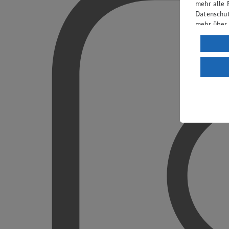
mehr alle 
Datenschut
mehr über
Verarbeit
Wenn du au
ein, dass 
einem nach
Risiko ein
Informatio