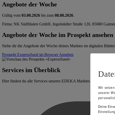
Angebote der Woche
Gültig vom
03.08.2026
bis zum
08.08.2026
.
Firma: NK Südfilialen GmbH, Ingolstädter Straße 120, 85080 Gaime
Angebote der Woche im Prospekt ansehen
Siehe dir die Angebote der Woche deines Marktes im digitalen Blätter
Prospekt ExpressSued im Browser
Ansehen
Services im Überblick
Date
Hier findest du alle Services unseres EDEKA Marktes.
Wir setzen
unserer We
personalis
Deine Einwi
Einstellun