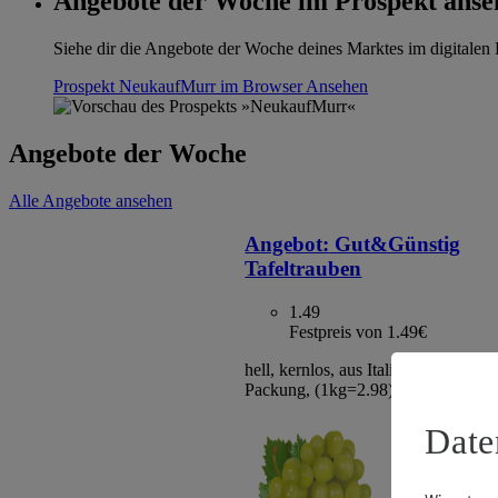
Angebote der Woche im Prospekt anse
Siehe dir die Angebote der Woche deines Marktes im digitalen B
Prospekt NeukaufMurr im Browser
Ansehen
Angebote der Woche
Alle Angebote ansehen
Angebot:
Gut&Günstig
Tafeltrauben
1.49
Festpreis von 1.49€
hell, kernlos, aus Italien/Spanien, Kl
Packung, (1kg=2.98)
Date