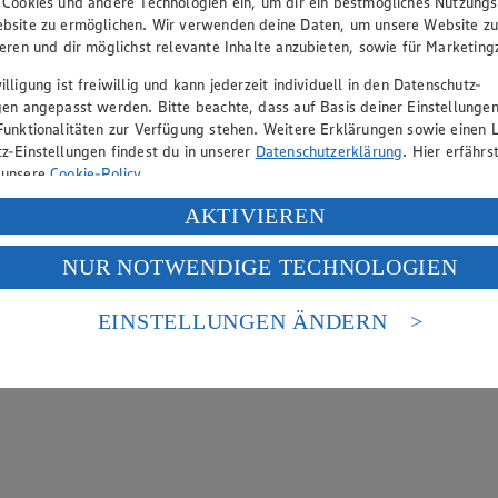
 Cookies und andere Technologien ein, um dir ein bestmögliches Nutzungs
bsite zu ermöglichen. Wir verwenden deine Daten, um unsere Website z
ieren und dir möglichst relevante Inhalte anzubieten, sowie für Marketin
lligung ist freiwillig und kann jederzeit individuell in den Datenschutz-
gen angepasst werden. Bitte beachte, dass auf Basis deiner Einstellungen
Funktionalitäten zur Verfügung stehen. Weitere Erklärungen sowie einen L
z-Einstellungen findest du in unserer
Datenschutzerklärung
. Hier erfährs
 unsere
Cookie-Policy
.
ung deiner personenbezogenen Daten in den USA durch Facebook und Yo
AKTIVIEREN
f „Aktivieren“ klickst, willigst du im Sinne des Art. 49 Abs. 1 Satz 1 lit
NUR NOTWENDIGE TECHNOLOGIEN
deine Daten in den USA verarbeitet werden. Der EuGH sieht die USA als 
 europäischen Standards nicht angemessenen Datenschutzniveau an. Es b
es Zugriffs durch US-amerikanische Behörden.
EINSTELLUNGEN ÄNDERN
nen zum Herausgeber der Seite findest du im
Impressum