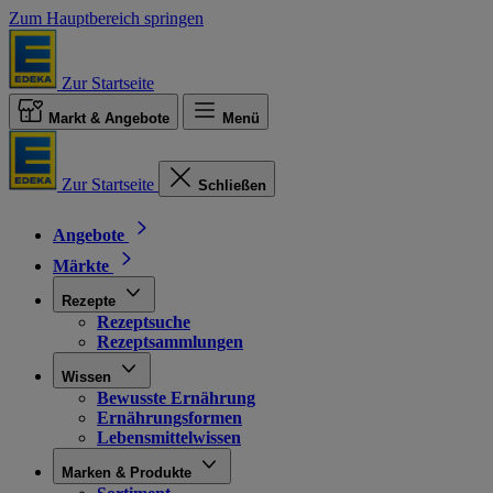
Zum Hauptbereich springen
Zur Startseite
Markt & Angebote
Menü
Zur Startseite
Schließen
Angebote
Märkte
Rezepte
Rezeptsuche
Rezeptsammlungen
Wissen
Bewusste Ernährung
Ernährungsformen
Lebensmittelwissen
Marken & Produkte