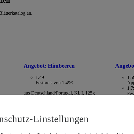
hen
lätterkatalog an.
Angebot:
Himbeeren
Angebo
1.49
1.5
Festpreis von 1.49€
App
1.7
aus Deutschland/Portugal, Kl. I, 125g
Fes
Packung, (1kg=11.92)
. I, 500g
Kaktus, S
gefroren,
2.13)
nschutz-Einstellungen