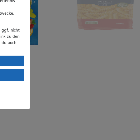
erlebnis
u
gzwecke.
 ggf. nicht
ink zu den
t du auch
uTube:
. a) DSGVO
Land mit
esteht das