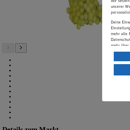
Wir setzen
unserer We
personalis
Deine Einwi
Einstellun
mehr alle 
Datenschut
mehr über
Verarbeit
Wenn du au
ein, dass 
einem nach
Risiko ein
Informatio
Details zum Markt