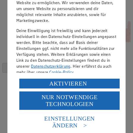
Website zu ermöglichen. Wir verwenden deine Daten,
um unsere Website zu personalisieren und dir
möglichst relevante Inhalte anzubieten, sowie für
Marketingzwecke.
Deine Einwilligung ist freiwillig und kann jederzeit
individuell in den Datenschutz-Einstellungen angepasst
werden. Bitte beachte, dass auf Basis deiner
Einstellungen ggf. nicht mehr alle Funktionalitäten zur
Verfügung stehen. Weitere Erklärungen sowie einen
Link zu den Datenschutz-Einstellungen findest du in
unserer
Datenschutzerklärung
. Hier erfährst du auch
mehr über unsere
Cookie-Policy
.
Verarbeitung deiner personenbezogenen Daten in den
AKTIVIEREN
USA durch Facebook und YouTube:
NUR NOTWENDIGE
Wenn du auf „Aktivieren“ klickst, willigst du im Sinne
TECHNOLOGIEN
des Art. 49 Abs. 1 Satz 1 lit. a) DSGVO ein, dass deine
Daten in den USA verarbeitet werden. Der EuGH sieht
die USA als Land mit einem nach europäischen
EINSTELLUNGEN
Standards nicht angemessenen Datenschutzniveau an.
ÄNDERN
Es besteht das Risiko eines Zugriffs durch US-