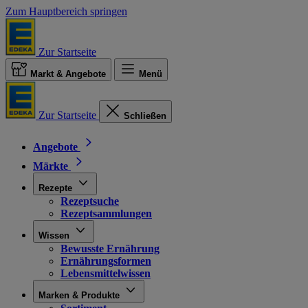
Zum Hauptbereich springen
Zur Startseite
Markt & Angebote
Menü
Zur Startseite
Schließen
Angebote
Märkte
Rezepte
Rezeptsuche
Rezeptsammlungen
Wissen
Bewusste Ernährung
Ernährungsformen
Lebensmittelwissen
Marken & Produkte