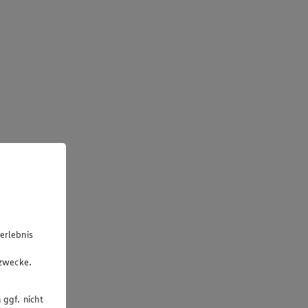
erlebnis
u
gzwecke.
 ggf. nicht