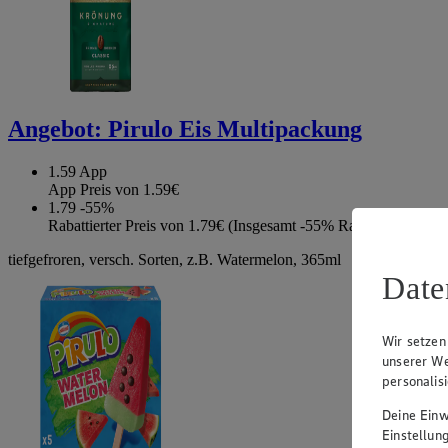
Angebot:
Pirulo Eis Multipackung
1.59
App
App Preis von 1.59€
1.79
-55%
Rabattierter Preis von 1.79€ (Insgesamt -55% Rabatt)
tiefgefroren, versch. Sorten, z.B. Watermelon, 365ml
Date
Wir setzen
unserer We
personalis
Deine Einwi
Einstellun