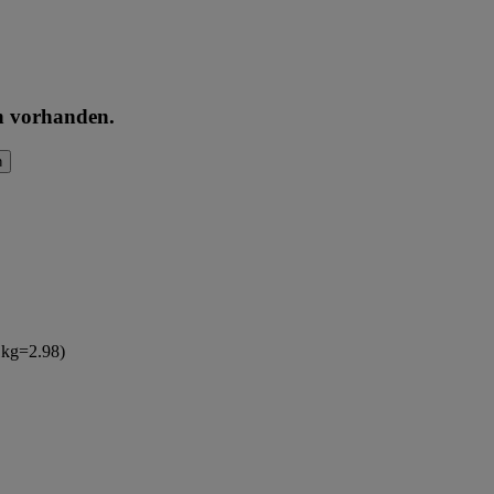
en vorhanden.
n
(1kg=2.98)