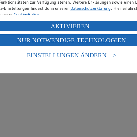
Funktionalitäten zur Verfügung stehen. Weitere Erklärungen sowie einen L
z-Einstellungen findest du in unserer
Datenschutzerklärung
. Hier erfährs
 unsere
Cookie-Policy
.
ung deiner personenbezogenen Daten in den USA durch Facebook und Yo
AKTIVIEREN
f „Aktivieren“ klickst, willigst du im Sinne des Art. 49 Abs. 1 Satz 1 lit
NUR NOTWENDIGE TECHNOLOGIEN
deine Daten in den USA verarbeitet werden. Der EuGH sieht die USA als 
 europäischen Standards nicht angemessenen Datenschutzniveau an. Es b
es Zugriffs durch US-amerikanische Behörden.
EINSTELLUNGEN ÄNDERN
nen zum Herausgeber der Seite findest du im
Impressum