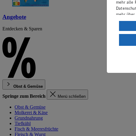
mehr alle 
Datenschut
mehr über
Angebote
Verarbeit
Entdecken & Sparen
Wenn du au
ein, dass 
einem nach
Risiko ein
Informatio
Obst & Gemüse
Springe zum Bereich
Menü schließen
Obst & Gemüse
Molkerei & Käse
Grundnahrung
Tiefkühl
Fisch & Meeresfrüchte
Fleisch & Wurst