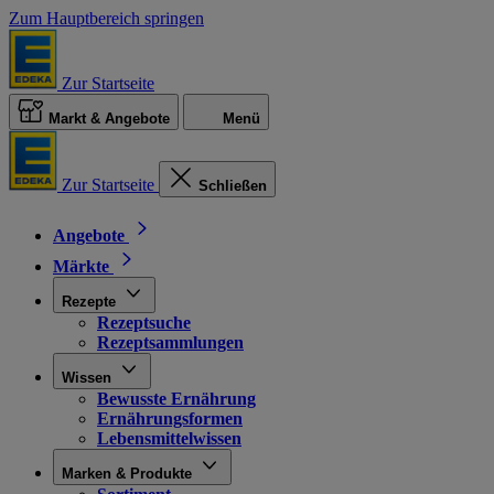
Zum Hauptbereich springen
Zur Startseite
Markt & Angebote
Menü
Zur Startseite
Schließen
Angebote
Märkte
Rezepte
Rezeptsuche
Rezeptsammlungen
Wissen
Bewusste Ernährung
Ernährungsformen
Lebensmittelwissen
Marken & Produkte