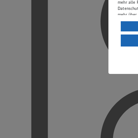
mehr alle 
Datenschut
mehr über
Verarbeit
Wenn du au
ein, dass 
einem nach
Risiko ein
Informatio