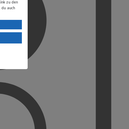
ink zu den
t du auch
uTube:
. a) DSGVO
Land mit
esteht das