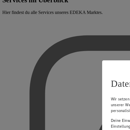
Services im Überblick
Hier findest du alle Services unseres EDEKA Marktes.
Date
Wir setzen
unserer We
personalis
Deine Einwi
Einstellun