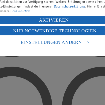
Funktionalitäten zur Verfügung stehen. Weitere Erklärungen sowie einen L
z-Einstellungen findest du in unserer
Datenschutzerklärung
. Hier erfährs
 unsere
Cookie-Policy
.
ung deiner personenbezogenen Daten in den USA durch Facebook und Yo
AKTIVIEREN
f „Aktivieren“ klickst, willigst du im Sinne des Art. 49 Abs. 1 Satz 1 lit
NUR NOTWENDIGE TECHNOLOGIEN
deine Daten in den USA verarbeitet werden. Der EuGH sieht die USA als 
 europäischen Standards nicht angemessenen Datenschutzniveau an. Es b
es Zugriffs durch US-amerikanische Behörden.
EINSTELLUNGEN ÄNDERN
nen zum Herausgeber der Seite findest du im
Impressum