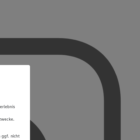
erlebnis
u
gzwecke.
 ggf. nicht