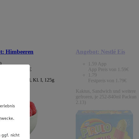
t:
Himbeeren
Angebot:
Nestlé Eis
9
1.59
App
tpreis von 1.49€
App Preis von 1.59€
1.79
chland/Portugal, Kl. I, 125g
Festpreis von 1.79€
 (1kg=11.92)
Kaktus, Sandwich und weitere S
gefroren, je 252-840ml Packung
2.13)
erlebnis
u
gzwecke.
 ggf. nicht