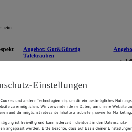
rsheim
ospekt
Angebot:
Gut&Günstig
Angebo
Tafeltrauben
1.4
Fes
eines
1.49
an.
Festpreis von 1.49€
aus Deuts
Packung,
nschutz-Einstellungen
 im
hell, kernlos, aus Italien/Spanien, Kl. I, 500g
Packung, (1kg=2.98)
 Cookies und andere Technologien ein, um dir ein bestmögliches Nutzungs
bsite zu ermöglichen. Wir verwenden deine Daten, um unsere Website z
ieren und dir möglichst relevante Inhalte anzubieten, sowie für Marketin
lligung ist freiwillig und kann jederzeit individuell in den Datenschutz-
gen angepasst werden. Bitte beachte, dass auf Basis deiner Einstellungen