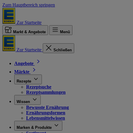
Zum Hauptbereich springen
Zur Startseite
Markt & Angebote
Menü
Zur Startseite
Schließen
Angebote
Märkte
Rezepte
Rezeptsuche
Rezeptsammlungen
Wissen
Bewusste Ernährung
Ernährungsformen
Lebensmittelwissen
Marken & Produkte