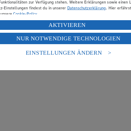
Funktionalitäten zur Verfügung stehen. Weitere Erklärungen sowie einen L
z-Einstellungen findest du in unserer
Datenschutzerklärung
. Hier erfährs
 unsere
Cookie-Policy
.
ung deiner personenbezogenen Daten in den USA durch Facebook und Yo
AKTIVIEREN
f „Aktivieren“ klickst, willigst du im Sinne des Art. 49 Abs. 1 Satz 1 lit
NUR NOTWENDIGE TECHNOLOGIEN
deine Daten in den USA verarbeitet werden. Der EuGH sieht die USA als 
 europäischen Standards nicht angemessenen Datenschutzniveau an. Es b
es Zugriffs durch US-amerikanische Behörden.
EINSTELLUNGEN ÄNDERN
nen zum Herausgeber der Seite findest du im
Impressum