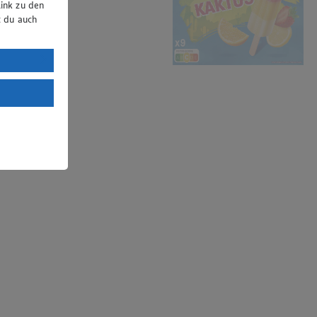
ink zu den
t du auch
uTube:
. a) DSGVO
Land mit
esteht das