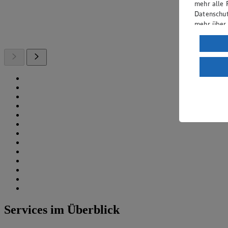
mehr alle 
Datenschut
mehr über
Verarbeit
Wenn du au
ein, dass 
einem nach
Risiko ein
Informatio
Services im Überblick