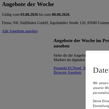
Angebote der Woche
Gültig vom
03.08.2026
bis zum
08.08.2026
.
Firma: NK Südfilialen GmbH, Ingolstädter Straße 120, 85080 Gaime
Alle Angebote ansehen
Angebote der Woche im Pr
ansehen
Siehe dir die Angebote der Woche d
Marktes im digitalen Blätterkatalog 
Date
Prospekt ECNord_Sued_mNF_mW
Browser
Ansehen
Wir setzen
unserer We
personalis
Deine Einwi
Einstellun