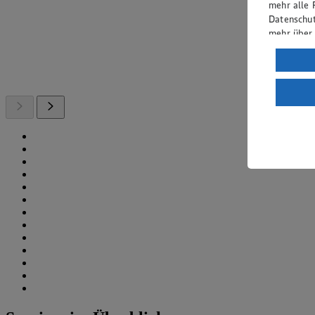
mehr alle 
Datenschut
mehr über
Verarbeit
Wenn du au
ein, dass 
einem nach
Risiko ein
Informatio