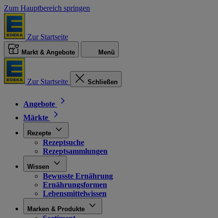
Zum Hauptbereich springen
Zur Startseite
Markt & Angebote
Menü
Zur Startseite
Schließen
Angebote
Märkte
Rezepte
Rezeptsuche
Rezeptsammlungen
Wissen
Bewusste Ernährung
Ernährungsformen
Lebensmittelwissen
Marken & Produkte