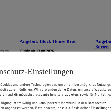
Angebot:
Block House Brot
Angebo
Sorten
tes im
Gültig ab 13.08.2026
1.88
-32%
Gültig ab
Rabattierter Preis von 1.88€ (Insgesamt
9.9
-32% Rabatt)
Rab
nschutz-Einstellungen
-44
versch. Sorten, 250 - 254 g, (1 kg = 7,52 -
7,40)
versch. So
(1 L = 0,
 Cookies und andere Technologien ein, um dir ein bestmögliches Nutzungs
bsite zu ermöglichen. Wir verwenden deine Daten, um unsere Website z
ieren und dir möglichst relevante Inhalte anzubieten, sowie für Marketin
lligung ist freiwillig und kann jederzeit individuell in den Datenschutz-
gen angepasst werden. Bitte beachte, dass auf Basis deiner Einstellungen