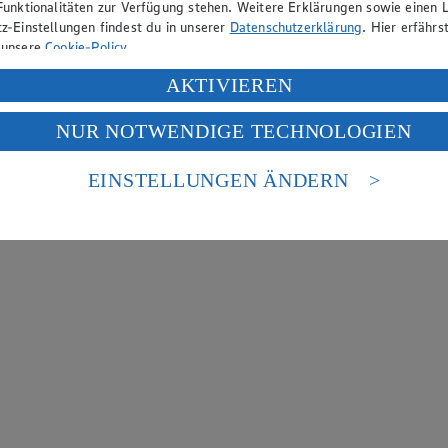
Funktionalitäten zur Verfügung stehen. Weitere Erklärungen sowie einen L
z-Einstellungen findest du in unserer
Datenschutzerklärung
. Hier erfährs
 unsere
Cookie-Policy
.
ung deiner personenbezogenen Daten in den USA durch Facebook und Yo
AKTIVIEREN
f „Aktivieren“ klickst, willigst du im Sinne des Art. 49 Abs. 1 Satz 1 lit
NUR NOTWENDIGE TECHNOLOGIEN
deine Daten in den USA verarbeitet werden. Der EuGH sieht die USA als 
 europäischen Standards nicht angemessenen Datenschutzniveau an. Es b
es Zugriffs durch US-amerikanische Behörden.
EINSTELLUNGEN ÄNDERN
nen zum Herausgeber der Seite findest du im
Impressum