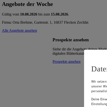
Angebote der Woche
Gültig vom
10.08.2026
bis zum
15.08.2026
.
Firma: Orta Brehme, Gartenstr. 1, 16837 Flecken Zechlin
Alle Angebote ansehen
Prospekte ansehen
Siehe dir die Angebote deines Mark
digitalen Blätterkatalog an.
Prospekte ansehen
Date
Wir setzen
unserer We
personalis
Deine Einwi
Einstellun