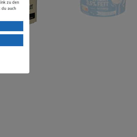
ink zu den
t du auch
uTube:
. a) DSGVO
Land mit
esteht das