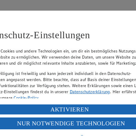
nschutz-Einstellungen
 Cookies und andere Technologien ein, um dir ein bestmögliches Nutzungs
bsite zu ermöglichen. Wir verwenden deine Daten, um unsere Website z
tzbeauftragten:
ieren und dir möglichst relevante Inhalte anzubieten, sowie für Marketin
lligung ist freiwillig und kann jederzeit individuell in den Datenschutz-
gen angepasst werden. Bitte beachte, dass auf Basis deiner Einstellungen
Funktionalitäten zur Verfügung stehen. Weitere Erklärungen sowie einen L
z-Einstellungen findest du in unserer
Datenschutzerklärung
. Hier erfährs
 unsere
Cookie-Policy
.
ung deiner personenbezogenen Daten in den USA durch Facebook und Yo
AKTIVIEREN
f „Aktivieren“ klickst, willigst du im Sinne des Art. 49 Abs. 1 Satz 1 lit
NUR NOTWENDIGE TECHNOLOGIEN
deine Daten in den USA verarbeitet werden. Der EuGH sieht die USA als 
 europäischen Standards nicht angemessenen Datenschutzniveau an. Es b