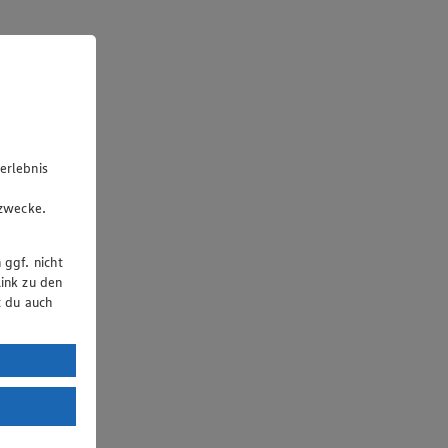
erlebnis
u
gzwecke.
 ggf. nicht
ink zu den
t du auch
uTube:
. a) DSGVO
Land mit
esteht das