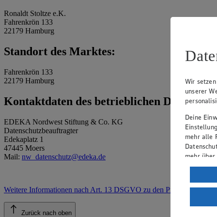
Ronaldt Stoltze e.K.
Fahrenkrön 133
22179 Hamburg
Standort des Marktes:
Date
Fahrenkrön 133
22179 Hamburg
Wir setzen
unserer We
Kontaktdaten des betrieblichen Datenschu
personalis
Deine Einwi
EDEKA Nordwest Stiftung & Co. KG
Einstellun
Datenschutzbeauftragter
mehr alle 
Edekaplatz 1
Datenschut
47445 Moers
mehr über
Mail:
nw_datenschutz@edeka.de
Verarbeit
Wenn du au
Weitere Informationen nach Art. 13 DSGVO zu den Prozessen
.
ein, dass 
einem nach
Zurück nach oben