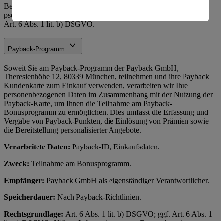
amerikanische Behörden.
Belange der Betroffenen, da Daten nur minimal und ggf.
pseudonymisiert verarbeitet werden); bei vertraglichen Aspekten
Informationen zum Herausgeber der Seite findest du
Art. 6 Abs. 1 lit. b) DSGVO.
im
Impressum
Payback-Programm
Soweit Sie am Payback-Programm der Payback GmbH,
Theresienhöhe 12, 80339 München, teilnehmen und ihre Payback
Kundenkarte zum Einkauf verwenden, verarbeiten wir Ihre
personenbezogenen Daten im Zusammenhang mit der Nutzung der
Payback-Karte, um Ihnen die Teilnahme am Payback-
Bonusprogramm zu ermöglichen. Dies umfasst die Erfassung und
Vergabe von Payback-Punkten, die Einlösung von Prämien sowie
die Bereitstellung personalisierter Angebote.
Verarbeitete Daten:
Payback-ID, Einkaufsdaten.
Zweck:
Teilnahme am Bonusprogramm.
Empfänger:
Payback GmbH als eigenständiger Verantwortlicher.
Speicherdauer:
Nach Payback-Richtlinien.
Rechtsgrundlage:
Art. 6 Abs. 1 lit. b) DSGVO; ggf. Art. 6 Abs. 1