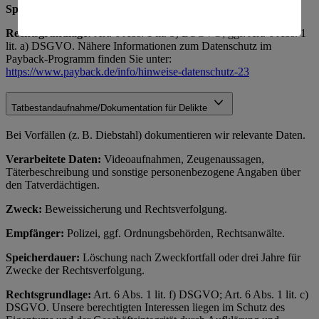
Es besteht das Risiko eines Zugriffs durch US-
Speicherdauer:
Nach Payback-Richtlinien.
amerikanische Behörden.
Rechtsgrundlage:
Art. 6 Abs. 1 lit. b) DSGVO; ggf. Art. 6 Abs. 1
Informationen zum Herausgeber der Seite findest du
lit. a) DSGVO. Nähere Informationen zum Datenschutz im
im
Impressum
Payback-Programm finden Sie unter:
https://www.payback.de/info/hinweise-datenschutz-23
Tatbestandaufnahme/Dokumentation für Delikte
Bei Vorfällen (z. B. Diebstahl) dokumentieren wir relevante Daten.
Verarbeitete Daten:
Videoaufnahmen, Zeugenaussagen,
Täterbeschreibung und sonstige personenbezogene Angaben über
den Tatverdächtigen.
Zweck:
Beweissicherung und Rechtsverfolgung.
Empfänger:
Polizei, ggf. Ordnungsbehörden, Rechtsanwälte.
Speicherdauer:
Löschung nach Zweckfortfall oder drei Jahre für
Zwecke der Rechtsverfolgung.
Rechtsgrundlage:
Art. 6 Abs. 1 lit. f) DSGVO; Art. 6 Abs. 1 lit. c)
DSGVO. Unsere berechtigten Interessen liegen im Schutz des