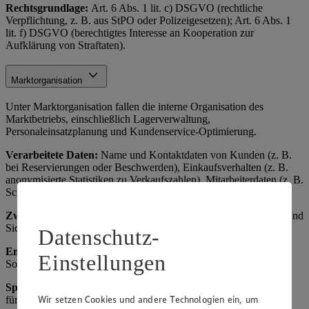
Rechtsgrundlage:
Art. 6 Abs. 1 lit. c) DSGVO (rechtliche
Verpflichtung, z. B. aus StPO oder Polizeigesetzen); Art. 6 Abs. 1
lit. f) DSGVO (berechtigtes Interesse an Kooperation zur
Aufklärung von Straftaten).
Marktorganisation
Unter Marktorganisation fallen die interne Organisation des
Marktbetriebs, einschließlich Lagerverwaltung,
Personaleinsatzplanung und Kundenservice-Optimierung.
Verarbeitete Daten:
Name und Kontaktdaten von Kunden (z. B.
bei Reservierungen oder Beschwerden), Einkaufsverhalten (z. B.
anonymisierte Statistiken zu Verkaufszahlen), Mitarbeiterdaten (z. B.
Schichtpläne).
Zweck:
Effiziente Betriebsführung, Verbesserung des Angebots und
Sicherstellung der Verfügbarkeit von Waren.
Datenschutz-
Empfänger:
Interne Abteilungen, ggf. externe Dienstleister für
Einstellungen
Software (z. B. ERP-Systeme als Auftragsverarbeiter).
Speicherdauer
: Bis zum Erreichen des Zwecks, maximal 3 Jahre
Wir setzen Cookies und andere Technologien ein, um
für Analysen, danach Anonymisierung oder Löschung.