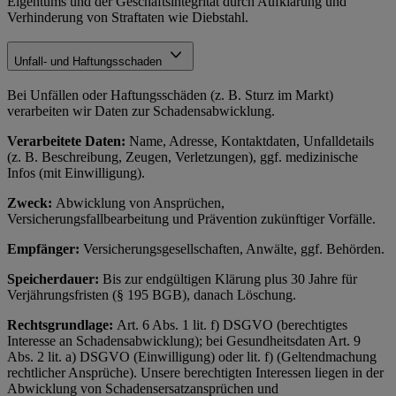
Eigentums und der Geschäftsintegrität durch Aufklärung und
Verhinderung von Straftaten wie Diebstahl.
Unfall- und Haftungsschaden
Bei Unfällen oder Haftungsschäden (z. B. Sturz im Markt)
verarbeiten wir Daten zur Schadensabwicklung.
Verarbeitete Daten:
Name, Adresse, Kontaktdaten, Unfalldetails
(z. B. Beschreibung, Zeugen, Verletzungen), ggf. medizinische
Infos (mit Einwilligung).
Zweck:
Abwicklung von Ansprüchen,
Versicherungsfallbearbeitung und Prävention zukünftiger Vorfälle.
Empfänger:
Versicherungsgesellschaften, Anwälte, ggf. Behörden.
Speicherdauer:
Bis zur endgültigen Klärung plus 30 Jahre für
Verjährungsfristen (§ 195 BGB), danach Löschung.
Rechtsgrundlage:
Art. 6 Abs. 1 lit. f) DSGVO (berechtigtes
Interesse an Schadensabwicklung); bei Gesundheitsdaten Art. 9
Abs. 2 lit. a) DSGVO (Einwilligung) oder lit. f) (Geltendmachung
rechtlicher Ansprüche). Unsere berechtigten Interessen liegen in der
Abwicklung von Schadensersatzansprüchen und