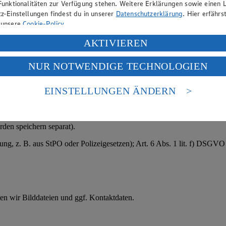
Funktionalitäten zur Verfügung stehen. Weitere Erklärungen sowie einen L
ßnahmen); § 26 BDSG (Bewerbungsverfahren); bei sensiblen Daten (z. 
z-Einstellungen findest du in unserer
Datenschutzerklärung
. Hier erfährs
 unsere
Cookie-Policy
.
ung deiner personenbezogenen Daten in den USA durch Facebook und Yo
AKTIVIEREN
f „Aktivieren“ klickst, willigst du im Sinne des Art. 49 Abs. 1 Satz 1 lit
htlichen Grunds.
NUR NOTWENDIGE TECHNOLOGIEN
deine Daten in den USA verarbeitet werden. Der EuGH sieht die USA als 
ungsdaten oder Kundendaten.
 europäischen Standards nicht angemessenen Datenschutzniveau an. Es b
es Zugriffs durch US-amerikanische Behörden.
EINSTELLUNGEN ÄNDERN
).
nen zum Herausgeber der Seite findest du im
Impressum
den speichern separat).
tung, z. B. aus StPO oder Polizeigesetzen); Art. 6 Abs. 1 lit. f) DSGV
ten wir Bilddateien und ggf. Kontaktdaten.