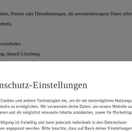
en, Preisen oder Dienstleistungen, die personenbezogene Daten erford
ieben).
verarbeiter.
ung, danach Löschung.
der vorvertragliche Maßnahmen); Art. 6 Abs. 1 lit. f) DSGVO (berechtig
nschutz-Einstellungen
prozesses.
daten, Qualifikationen.
 Cookies und andere Technologien ein, um dir ein bestmögliches Nutzungs
bsite zu ermöglichen. Wir verwenden deine Daten, um unsere Website z
sprächen und Entscheidung über Einstellung.
ieren und dir möglichst relevante Inhalte anzubieten, sowie für Marketin
lligung ist freiwillig und kann jederzeit individuell in den Datenschutz-
gen angepasst werden. Bitte beachte, dass auf Basis deiner Einstellungen
verteidigung), danach Löschung; bei Einstellung Übernahme in die Pe