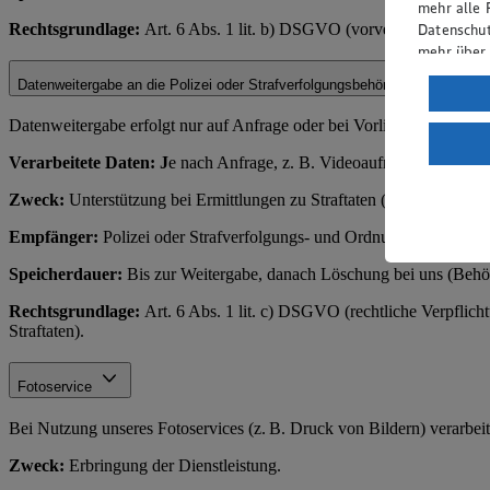
mehr alle 
Rechtsgrundlage:
Art. 6 Abs. 1 lit. b) DSGVO (vorvertragliche Ma
Datenschut
mehr über
Datenweitergabe an die Polizei oder Strafverfolgungsbehörden
Verarbeit
Wenn du au
Datenweitergabe erfolgt nur auf Anfrage oder bei Vorliegen eines rec
ein, dass 
Verarbeitete Daten: J
e nach Anfrage, z. B. Videoaufnahmen, Zahl
einem nach
Risiko ein
Zweck:
Unterstützung bei Ermittlungen zu Straftaten (z. B. Diebstahl
Informatio
Empfänger:
Polizei oder Strafverfolgungs- und Ordnungsbehörden.
Speicherdauer:
Bis zur Weitergabe, danach Löschung bei uns (Behör
Rechtsgrundlage:
Art. 6 Abs. 1 lit. c) DSGVO (rechtliche Verpflich
Straftaten).
Fotoservice
Bei Nutzung unseres Fotoservices (z. B. Druck von Bildern) verarbei
Zweck:
Erbringung der Dienstleistung.