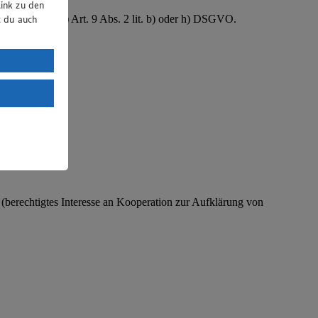
ink zu den
B. Gesundheit) Art. 9 Abs. 2 lit. b) oder h) DSGVO.
t du auch
uTube:
. a) DSGVO
Land mit
esteht das
O (berechtigtes Interesse an Kooperation zur Aufklärung von