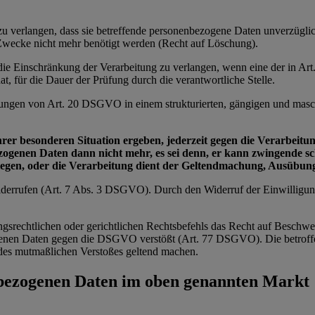
e zu verlangen, dass sie betreffende personenbezogene Daten unverzügl
n Zwecke nicht mehr benötigt werden (Recht auf Löschung).
e die Einschränkung der Verarbeitung zu verlangen, wenn eine der in 
t, für die Dauer der Prüfung durch die verantwortliche Stelle.
zungen von Art. 20 DSGVO in einem strukturierten, gängigen und masch
ihrer besonderen Situation ergeben, jederzeit gegen die Verarbei
bezogenen Daten dann nicht mehr, es sei denn, er kann zwingende 
wiegen, oder die Verarbeitung dient der Geltendmachung, Ausübu
 widerrufen (Art. 7 Abs. 3 DSGVO). Durch den Widerruf der Einwilligu
ngsrechtlichen oder gerichtlichen Rechtsbefehls das Recht auf Beschwe
zogenen Daten gegen die DSGVO verstößt (Art. 77 DSGVO). Die betroffe
ts des mutmaßlichen Verstoßes geltend machen.
nbezogenen Daten im oben genannten Markt