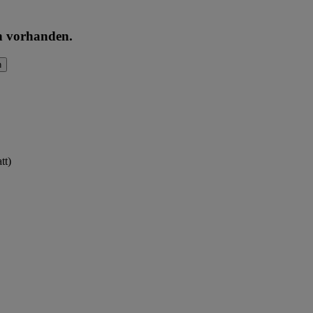
en vorhanden.
n
tt)