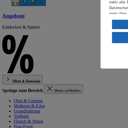
mehr alle 
Datenschut
mehr über
Angebote
Verarbeit
Entdecken & Sparen
Wenn du au
ein, dass 
einem nach
Risiko ein
Informatio
Obst & Gemüse
Springe zum Bereich
Menü schließen
Obst & Gemüse
Molkerei & Käse
Grundnahrung
Tiefkühl
Fleisch & Wurst
Non-Food