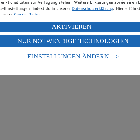
Funktionalitäten zur Verfügung stehen. Weitere Erklärungen sowie einen L
z-Einstellungen findest du in unserer
Datenschutzerklärung
. Hier erfährs
 unsere
Cookie-Policy
.
ung deiner personenbezogenen Daten in den USA durch Facebook und Yo
AKTIVIEREN
f „Aktivieren“ klickst, willigst du im Sinne des Art. 49 Abs. 1 Satz 1 lit
NUR NOTWENDIGE TECHNOLOGIEN
deine Daten in den USA verarbeitet werden. Der EuGH sieht die USA als 
 europäischen Standards nicht angemessenen Datenschutzniveau an. Es b
es Zugriffs durch US-amerikanische Behörden.
EINSTELLUNGEN ÄNDERN
nen zum Herausgeber der Seite findest du im
Impressum