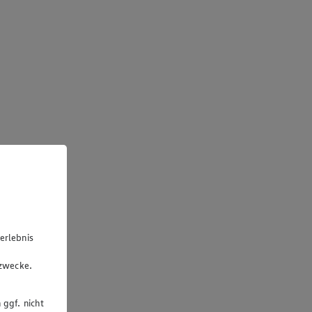
erlebnis
u
gzwecke.
 ggf. nicht