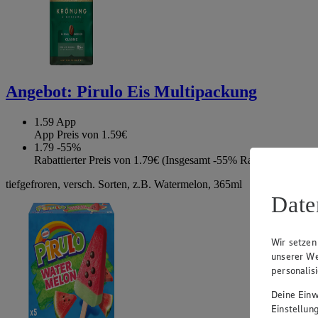
Angebot:
Pirulo Eis Multipackung
1.59
App
App Preis von 1.59€
1.79
-55%
Rabattierter Preis von 1.79€ (Insgesamt -55% Rabatt)
tiefgefroren, versch. Sorten, z.B. Watermelon, 365ml
Date
Wir setzen
unserer We
personalis
Deine Einwi
Einstellun