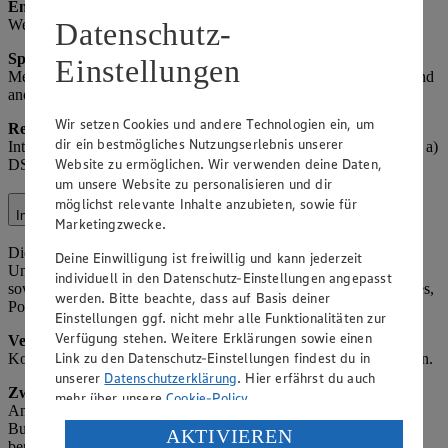
Empfänger:
Meta (als gemeinsamer Verantwortlicher), ggf.
Werbeagenturen.
Datenschutz-
Speicherdauer:
Solange das Profil aktiv ist oder bis Widerruf,
Einstellungen
Meta-speicher nach deren Richtlinien. Hinweis: Insights-Daten sind
anonymisiert.
Wir setzen Cookies und andere Technologien ein, um
Rechtsgrundlage:
Art. 6 Abs. 1 lit. f) DSGVO (berechtigtes
dir ein bestmögliches Nutzungserlebnis unserer
Interesse an Social-Media-Präsenz); für Werbung Art. 6 Abs. 1 lit. a)
Website zu ermöglichen. Wir verwenden deine Daten,
DSGVO (Einwilligung über Facebook-Einstellungen).
um unsere Website zu personalisieren und dir
möglichst relevante Inhalte anzubieten, sowie für
Instagram
Marketingzwecke.
Die Verarbeitung im Kontext von Instagram (z. B.
Deine Einwilligung ist freiwillig und kann jederzeit
Unternehmensprofil, Werbung) umfasst Interaktionen mit Nutzern
individuell in den Datenschutz-Einstellungen angepasst
sowie die Veröffentlichung und Analyse von Inhalten (z. B. Stories,
werden. Bitte beachte, dass auf Basis deiner
Posts).
Einstellungen ggf. nicht mehr alle Funktionalitäten zur
Verfügung stehen. Weitere Erklärungen sowie einen
Verarbeitete Daten:
Nutzer-ID, Interaktionsdaten (z. B. Likes,
Link zu den Datenschutz-Einstellungen findest du in
Kommentare), Profilinformationen (soweit öffentlich), Inhaltsdaten.
unserer
Datenschutzerklärung
. Hier erfährst du auch
Zweck:
Betrieb der Instagram-Präsenz, Beantwortung von
mehr über unsere
Cookie-Policy
.
Anfragen, Marketing (z. B. gezielte Werbung) und Community-
Building. Insights-Daten werden von Meta anonymisiert
Verarbeitung deiner personenbezogenen Daten in den
AKTIVIEREN
bereitgestellt, sodass keine Rückschlüsse auf einzelne Personen