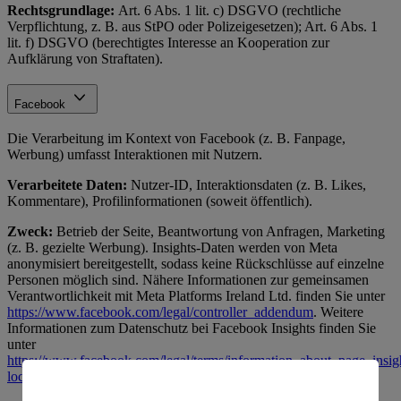
Rechtsgrundlage:
Art. 6 Abs. 1 lit. c) DSGVO (rechtliche
Verpflichtung, z. B. aus StPO oder Polizeigesetzen); Art. 6 Abs. 1
lit. f) DSGVO (berechtigtes Interesse an Kooperation zur
Aufklärung von Straftaten).
Facebook
Die Verarbeitung im Kontext von Facebook (z. B. Fanpage,
Werbung) umfasst Interaktionen mit Nutzern.
Verarbeitete Daten:
Nutzer-ID, Interaktionsdaten (z. B. Likes,
Kommentare), Profilinformationen (soweit öffentlich).
Zweck:
Betrieb der Seite, Beantwortung von Anfragen, Marketing
(z. B. gezielte Werbung). Insights-Daten werden von Meta
anonymisiert bereitgestellt, sodass keine Rückschlüsse auf einzelne
Personen möglich sind. Nähere Informationen zur gemeinsamen
Verantwortlichkeit mit Meta Platforms Ireland Ltd. finden Sie unter
https://www.facebook.com/legal/controller_addendum
. Weitere
Informationen zum Datenschutz bei Facebook Insights finden Sie
unter
https://www.facebook.com/legal/terms/information_about_page_insig
locale=de_DE
.