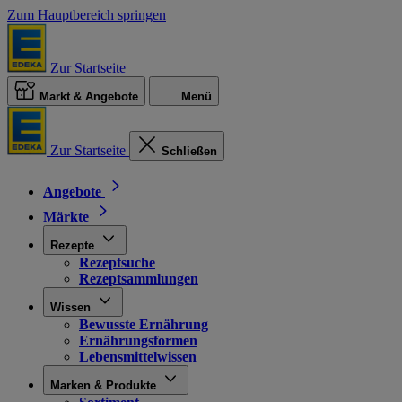
Zum Hauptbereich springen
Zur Startseite
Markt & Angebote
Menü
Zur Startseite
Schließen
Angebote
Märkte
Rezepte
Rezeptsuche
Rezeptsammlungen
Wissen
Bewusste Ernährung
Ernährungsformen
Lebensmittelwissen
Marken & Produkte