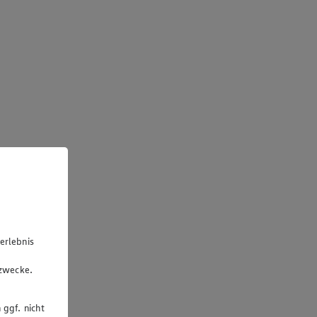
erlebnis
u
gzwecke.
 ggf. nicht