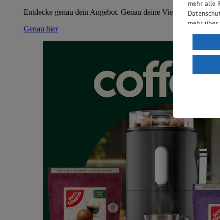
mehr alle 
Entdecke genau dein Angebot. Genau deine Vielfalt. Genau dei
Datenschut
mehr über
Genau hier
Verarbeit
Wenn du au
ein, dass 
einem nach
Risiko ein
Informatio