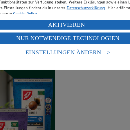
Funktionalitäten zur Verfügung stehen. Weitere Erklärungen sowie einen L
ne Frische - zu genau deinem Preis.
z-Einstellungen findest du in unserer
Datenschutzerklärung
. Hier erfährs
 unsere
Cookie-Policy
.
ung deiner personenbezogenen Daten in den USA durch Facebook und Yo
AKTIVIEREN
f „Aktivieren“ klickst, willigst du im Sinne des Art. 49 Abs. 1 Satz 1 lit
NUR NOTWENDIGE TECHNOLOGIEN
deine Daten in den USA verarbeitet werden. Der EuGH sieht die USA als 
 europäischen Standards nicht angemessenen Datenschutzniveau an. Es b
es Zugriffs durch US-amerikanische Behörden.
EINSTELLUNGEN ÄNDERN
nen zum Herausgeber der Seite findest du im
Impressum