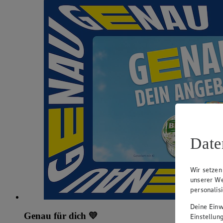
Date
Wir setzen
unserer We
personalis
Deine Einwi
Genau für dich 💛
Einstellun