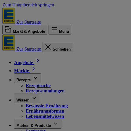
Zum Hauptbereich springen
Zur Startseite
Markt & Angebote
Menü
Zur Startseite
Schließen
Angebote
Märkte
Rezepte
Rezeptsuche
Rezeptsammlungen
Wissen
Bewusste Ernährung
Ernährungsformen
Lebensmittelwissen
Marken & Produkte