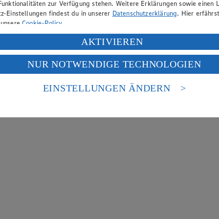
Funktionalitäten zur Verfügung stehen. Weitere Erklärungen sowie einen L
z-Einstellungen findest du in unserer
Datenschutzerklärung
. Hier erfährs
 unsere
Cookie-Policy
.
ung deiner personenbezogenen Daten in den USA durch Facebook und Yo
AKTIVIEREN
f „Aktivieren“ klickst, willigst du im Sinne des Art. 49 Abs. 1 Satz 1 lit
NUR NOTWENDIGE TECHNOLOGIEN
deine Daten in den USA verarbeitet werden. Der EuGH sieht die USA als 
 europäischen Standards nicht angemessenen Datenschutzniveau an. Es b
es Zugriffs durch US-amerikanische Behörden.
EINSTELLUNGEN ÄNDERN
nen zum Herausgeber der Seite findest du im
Impressum