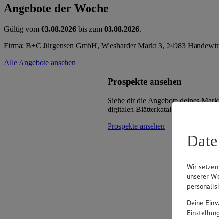
Angebote der Woche
Gültig vom
03.08.2026
bis zum
08.08.2026
.
Firma: B+C Jürgensen GmbH, Wiesharder Markt 3, 24983 Handewit
Alle Angebote ansehen
Prospekte ansehen
Siehe dir die Angebote deines Mark
digitalen Blätterkatalog an.
Prospekte ansehen
Date
Wir setzen
unserer We
personalis
Deine Einwi
Einstellun