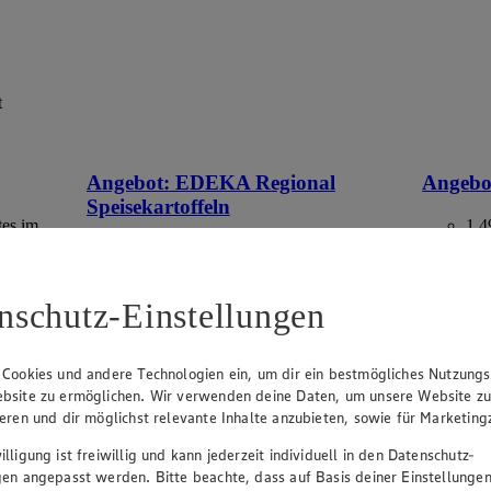
t
Angebot:
EDEKA Regional
Angebo
Speisekartoffeln
tes im
1.4
Rab
2.49
-17%
-40
Rabattierter Preis von 2.49€ (Insgesamt
-17% Rabatt)
aus Deuts
nschutz-Einstellungen
versch. Kocheigenschaften, aus
Norddeutschland, 2 kg, (1 kg = 1,25)
 Cookies und andere Technologien ein, um dir ein bestmögliches Nutzungs
bsite zu ermöglichen. Wir verwenden deine Daten, um unsere Website z
ieren und dir möglichst relevante Inhalte anzubieten, sowie für Marketin
lligung ist freiwillig und kann jederzeit individuell in den Datenschutz-
gen angepasst werden. Bitte beachte, dass auf Basis deiner Einstellungen