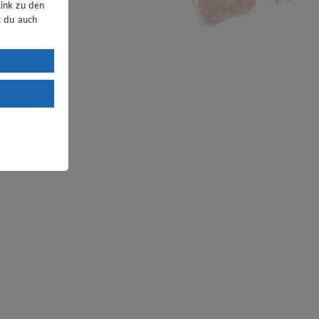
ink zu den
t du auch
uTube:
. a) DSGVO
Land mit
esteht das