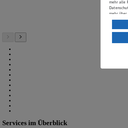
mehr alle 
Datenschut
mehr über
Verarbeit
Wenn du au
ein, dass 
einem nach
Risiko ein
Informatio
Services im Überblick