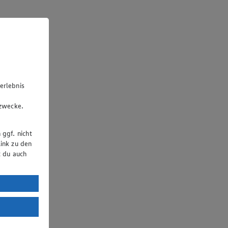
erlebnis
u
gzwecke.
 ggf. nicht
ink zu den
t du auch
uTube:
. a) DSGVO
Land mit
esteht das