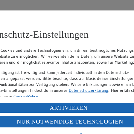
nschutz-Einstellungen
 Cookies und andere Technologien ein, um dir ein bestmögliches Nutzungs
bsite zu ermöglichen. Wir verwenden deine Daten, um unsere Website z
tzbeauftragten:
ieren und dir möglichst relevante Inhalte anzubieten, sowie für Marketin
lligung ist freiwillig und kann jederzeit individuell in den Datenschutz-
gen angepasst werden. Bitte beachte, dass auf Basis deiner Einstellungen
Funktionalitäten zur Verfügung stehen. Weitere Erklärungen sowie einen L
z-Einstellungen findest du in unserer
Datenschutzerklärung
. Hier erfährs
 unsere
Cookie-Policy
.
ung deiner personenbezogenen Daten in den USA durch Facebook und Yo
AKTIVIEREN
f „Aktivieren“ klickst, willigst du im Sinne des Art. 49 Abs. 1 Satz 1 lit
NUR NOTWENDIGE TECHNOLOGIEN
deine Daten in den USA verarbeitet werden. Der EuGH sieht die USA als 
 europäischen Standards nicht angemessenen Datenschutzniveau an. Es b