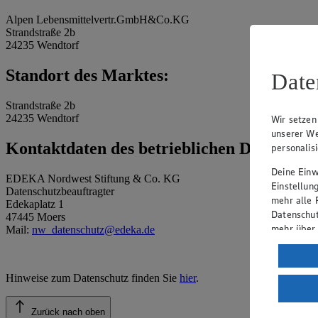
Alpen Lebensmittelvertr.GmbH&Co.KG
Strandstraße 2b
24235 Wendtorf
Standort des Marktes:
Date
Strandstraße 2b
24235 Wendtorf
Wir setzen
unserer We
Kontaktdaten des betrieblichen Datenschu
personalis
Deine Einwi
EDEKA Nordwest Stiftung & Co. KG
Einstellun
Datenschutzbeauftragter
mehr alle 
Edekaplatz 1
Datenschut
47445 Moers
mehr über
Mail:
nw_datenschutz@edeka.de
Verarbeit
Wenn du au
Hinweise zum Datenschutz finden Sie
hier
.
ein, dass 
einem nach
Zurück nach oben