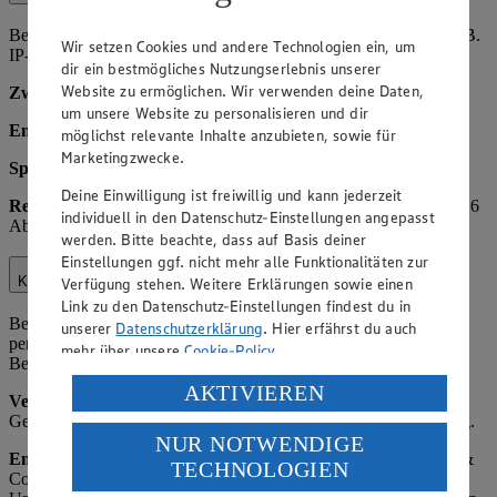
Beim Besuch unserer Website verarbeiten wir Nutzungsdaten (z. B.
Wir setzen Cookies und andere Technologien ein, um
IP-Adresse, Browsertyp, Seitenaufrufe).
dir ein bestmögliches Nutzungserlebnis unserer
Website zu ermöglichen. Wir verwenden deine Daten,
Zweck:
Bereitstellung und Optimierung der Website.
um unsere Website zu personalisieren und dir
Empfänger
: Hosting-Dienstleister, ggf. Webanalyseanbieter.
möglichst relevante Inhalte anzubieten, sowie für
Marketingzwecke.
Speicherdauer:
Max. 14 Monate.
Deine Einwilligung ist freiwillig und kann jederzeit
Rechtsgrundlage:
Art. 6 Abs. 1 lit. f) DSGVO; bei Cookies Art. 6
individuell in den Datenschutz-Einstellungen angepasst
Abs. 1 lit. a) DSGVO.
werden. Bitte beachte, dass auf Basis deiner
Einstellungen ggf. nicht mehr alle Funktionalitäten zur
Kundenhotline
Verfügung stehen. Weitere Erklärungen sowie einen
Link zu den Datenschutz-Einstellungen findest du in
Bei Anrufen über unsere Kundenhotline verarbeiten wir
unserer
Datenschutzerklärung
. Hier erfährst du auch
personenbezogene Daten zur Bearbeitung von Anfragen,
mehr über unsere
Cookie-Policy
.
Beschwerden oder Rückmeldungen.
Verarbeitung deiner personenbezogenen Daten in den
AKTIVIEREN
Verarbeitete Daten:
Telefonnummer, ggf. Name, Anliegen,
USA durch Facebook und YouTube:
Gesprächsnotizen. Zweck: Kundenservice und Qualitätssicherung.
NUR NOTWENDIGE
Wenn du auf „Aktivieren“ klickst, willigst du im Sinne
Empfänger
: Interne Mitarbeiter, ggf. EDEKA Zentrale Stiftung &
TECHNOLOGIEN
des Art. 49 Abs. 1 Satz 1 lit. a) DSGVO ein, dass deine
Co. KG (EDEKA Kundenservice), ggf. andere betroffene
Daten in den USA verarbeitet werden. Der EuGH sieht