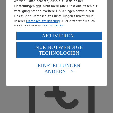
werden. Bitte beachte, dass auf Basis deiner
Einstellungen ggf. nicht mehr alle Funktionalitäten zur
Verfügung stehen. Weitere Erklärungen sowie einen
Link zu den Datenschutz-Einstellungen findest du in
unserer
Datenschutzerklärung
. Hier erfährst du auch
mehr über unsere
Cookie-Policy
.
Kreditkarte akzeptiert
Verarbeitung deiner personenbezogenen Daten in den
AKTIVIEREN
USA durch Facebook und YouTube:
NUR NOTWENDIGE
Wenn du auf „Aktivieren“ klickst, willigst du im Sinne
TECHNOLOGIEN
des Art. 49 Abs. 1 Satz 1 lit. a) DSGVO ein, dass deine
Daten in den USA verarbeitet werden. Der EuGH sieht
die USA als Land mit einem nach europäischen
EINSTELLUNGEN
Standards nicht angemessenen Datenschutzniveau an.
ÄNDERN
Es besteht das Risiko eines Zugriffs durch US-
amerikanische Behörden.
Informationen zum Herausgeber der Seite findest du
im
Impressum