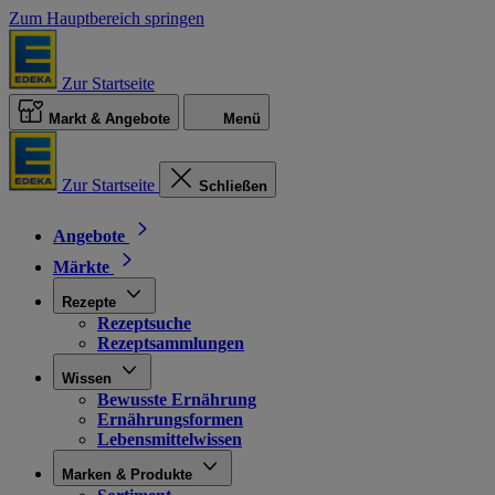
Zum Hauptbereich springen
Zur Startseite
Markt & Angebote
Menü
Zur Startseite
Schließen
Angebote
Märkte
Rezepte
Rezeptsuche
Rezeptsammlungen
Wissen
Bewusste Ernährung
Ernährungsformen
Lebensmittelwissen
Marken & Produkte