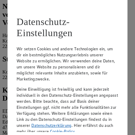
Name und Kontaktdaten der
verantwortlichen Stelle und ggf. deren
Datenschutz-
Vertretung:
Einstellungen
Hayunga's Kohfurth GmbH
Kohfurth 15
22850 Norderstedt
Wir setzen Cookies und andere Technologien ein, um
dir ein bestmögliches Nutzungserlebnis unserer
Standort des Marktes:
Website zu ermöglichen. Wir verwenden deine Daten,
um unsere Website zu personalisieren und dir
Kohfurth 15
möglichst relevante Inhalte anzubieten, sowie für
22850 Norderstedt
Marketingzwecke.
Kontaktdaten des betrieblichen
Deine Einwilligung ist freiwillig und kann jederzeit
individuell in den Datenschutz-Einstellungen angepasst
Datenschutzbeauftragten:
werden. Bitte beachte, dass auf Basis deiner
Einstellungen ggf. nicht mehr alle Funktionalitäten zur
EDEKA Nordwest Stiftung & Co. KG
Verfügung stehen. Weitere Erklärungen sowie einen
Datenschutzbeauftragter
Link zu den Datenschutz-Einstellungen findest du in
Edekaplatz 1
unserer
Datenschutzerklärung
. Hier erfährst du auch
47445 Moers
mehr über unsere
Cookie-Policy
.
Mail:
nw_datenschutz@edeka.de