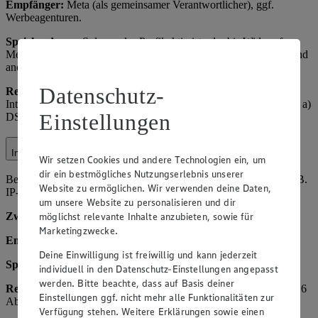
Empfänger:
Meta (als gemeinsamer Verantwortlicher), ggf.
Werbeagenturen.
Speicherdauer:
Solange das Profil aktiv ist oder bis Widerruf,
Meta-speicher nach deren Richtlinien. Hinweis: Insights-Daten sind
anonymisiert.
Datenschutz-
Rechtsgrundlage:
Art. 6 Abs. 1 lit. f) DSGVO (berechtigtes
Interesse an Social-Media-Präsenz); für Werbung Art. 6 Abs. 1 lit. a)
Einstellungen
DSGVO (Einwilligung über Facebook-Einstellungen).
Internetauftritt
Wir setzen Cookies und andere Technologien ein, um
dir ein bestmögliches Nutzungserlebnis unserer
Beim Besuch unserer Website verarbeiten wir Nutzungsdaten (z. B.
Website zu ermöglichen. Wir verwenden deine Daten,
IP-Adresse, Browsertyp, Seitenaufrufe).
um unsere Website zu personalisieren und dir
möglichst relevante Inhalte anzubieten, sowie für
Zweck:
Bereitstellung und Optimierung der Website.
Marketingzwecke.
Empfänger
: Hosting-Dienstleister, ggf. Webanalyseanbieter.
Deine Einwilligung ist freiwillig und kann jederzeit
Speicherdauer:
Max. 14 Monate.
individuell in den Datenschutz-Einstellungen angepasst
werden. Bitte beachte, dass auf Basis deiner
Rechtsgrundlage:
Art. 6 Abs. 1 lit. f) DSGVO; bei Cookies Art. 6
Einstellungen ggf. nicht mehr alle Funktionalitäten zur
Abs. 1 lit. a) DSGVO.
Verfügung stehen. Weitere Erklärungen sowie einen