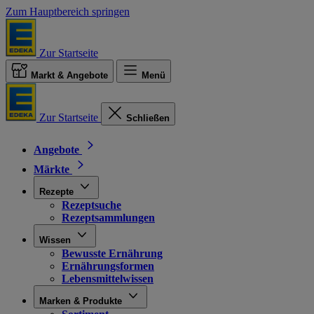
Zum Hauptbereich springen
Zur Startseite
Markt & Angebote
Menü
Zur Startseite
Schließen
Angebote
Märkte
Rezepte
Rezeptsuche
Rezeptsammlungen
Wissen
Bewusste Ernährung
Ernährungsformen
Lebensmittelwissen
Marken & Produkte