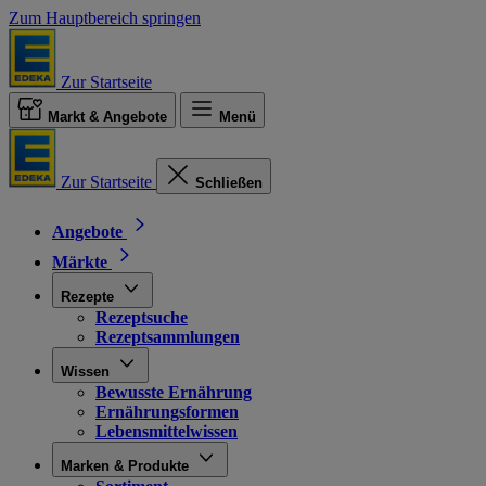
Zum Hauptbereich springen
Zur Startseite
Markt & Angebote
Menü
Zur Startseite
Schließen
Angebote
Märkte
Rezepte
Rezeptsuche
Rezeptsammlungen
Wissen
Bewusste Ernährung
Ernährungsformen
Lebensmittelwissen
Marken & Produkte