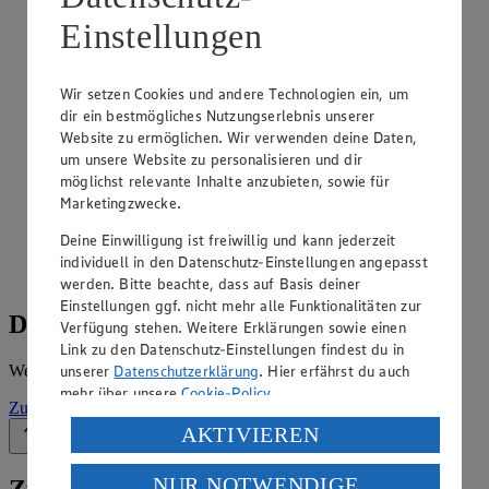
Angebote der Woche im Prospekt
Einstellungen
ansehen
Wir setzen Cookies und andere Technologien ein, um
Siehe dir die Angebote der Woche deines Marktes im
dir ein bestmögliches Nutzungserlebnis unserer
digitalen Blätterkatalog an.
Website zu ermöglichen. Wir verwenden deine Daten,
Prospekt EDEKAMV im Browser
Ansehen
um unsere Website zu personalisieren und dir
möglichst relevante Inhalte anzubieten, sowie für
Marketingzwecke.
EDEKA APP Angebote
Deine Einwilligung ist freiwillig und kann jederzeit
Prospekt EDEKA APP Angebote im Browser
Ansehen
individuell in den Datenschutz-Einstellungen angepasst
werden. Bitte beachte, dass auf Basis deiner
Einstellungen ggf. nicht mehr alle Funktionalitäten zur
Details zum Markt
Verfügung stehen. Weitere Erklärungen sowie einen
Link zu den Datenschutz-Einstellungen findest du in
Weitere Informationen – alles auf einem Blick.
unserer
Datenschutzerklärung
. Hier erfährst du auch
mehr über unsere
Cookie-Policy
.
Zur Marktseite
Verarbeitung deiner personenbezogenen Daten in den
AKTIVIEREN
Zurück nach oben
USA durch Facebook und YouTube:
NUR NOTWENDIGE