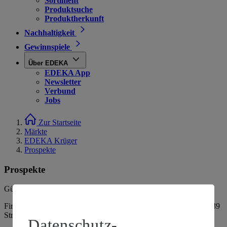
Sortiment
Produktsuche
Produktherkunft
Nachhaltigkeit
Gewinnspiele
Über EDEKA
EDEKA App
Newsletter
Verbund
Jobs
Zur Startseite
Märkte
EDEKA Krüger
Prospekte
Prospekte
Gültig vom
03.08.2026
bis zum
08.08.2026
.
Firma: Lebensmittelmarkt Krüger e.K., Ossenreyerstraße 57, 18439
Stralsund
Datenschutz-