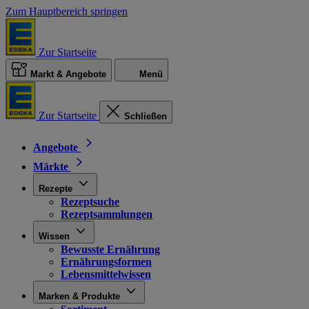
Zum Hauptbereich springen
Zur Startseite
Markt & Angebote
Menü
Zur Startseite
Schließen
Angebote
Märkte
Rezepte
Rezeptsuche
Rezeptsammlungen
Wissen
Bewusste Ernährung
Ernährungsformen
Lebensmittelwissen
Marken & Produkte