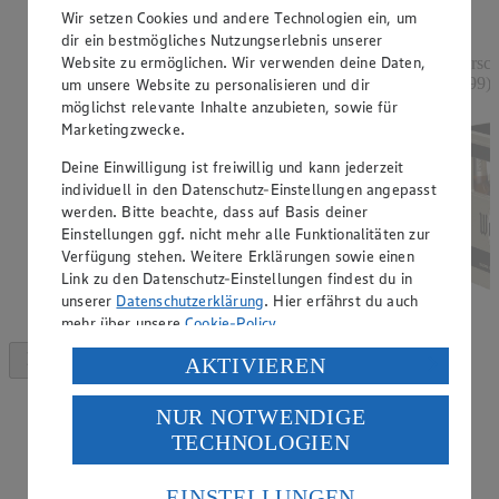
Rabattierter Preis von 1.88€ (Insgesamt -32%
Wir setzen Cookies und andere Technologien ein, um
Rabatt)
dir ein bestmögliches Nutzungserlebnis unserer
Website zu ermöglichen. Wir verwenden deine Daten,
versch. Sorten, 250 - 254 g, (1 kg = 7,52 - 7,40)
versch
0,99)
um unsere Website zu personalisieren und dir
möglichst relevante Inhalte anzubieten, sowie für
Marketingzwecke.
Deine Einwilligung ist freiwillig und kann jederzeit
individuell in den Datenschutz-Einstellungen angepasst
werden. Bitte beachte, dass auf Basis deiner
Einstellungen ggf. nicht mehr alle Funktionalitäten zur
Verfügung stehen. Weitere Erklärungen sowie einen
Link zu den Datenschutz-Einstellungen findest du in
unserer
Datenschutzerklärung
. Hier erfährst du auch
mehr über unsere
Cookie-Policy
.
Verarbeitung deiner personenbezogenen Daten in den
AKTIVIEREN
USA durch Facebook und YouTube:
NUR NOTWENDIGE
Wenn du auf „Aktivieren“ klickst, willigst du im Sinne
TECHNOLOGIEN
des Art. 49 Abs. 1 Satz 1 lit. a) DSGVO ein, dass deine
Daten in den USA verarbeitet werden. Der EuGH sieht
die USA als Land mit einem nach europäischen
EINSTELLUNGEN