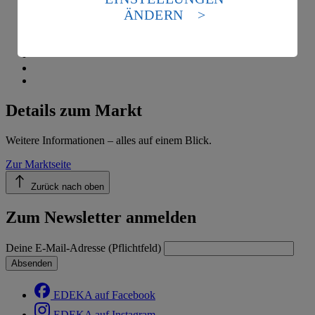
Standards nicht angemessenen Datenschutzniveau an.
ÄNDERN
Es besteht das Risiko eines Zugriffs durch US-
amerikanische Behörden.
Informationen zum Herausgeber der Seite findest du
im
Impressum
Details zum Markt
Weitere Informationen – alles auf einem Blick.
Zur Marktseite
Zurück nach oben
Zum Newsletter anmelden
Deine E-Mail-Adresse (Pflichtfeld)
Absenden
EDEKA auf Facebook
EDEKA auf Instagram