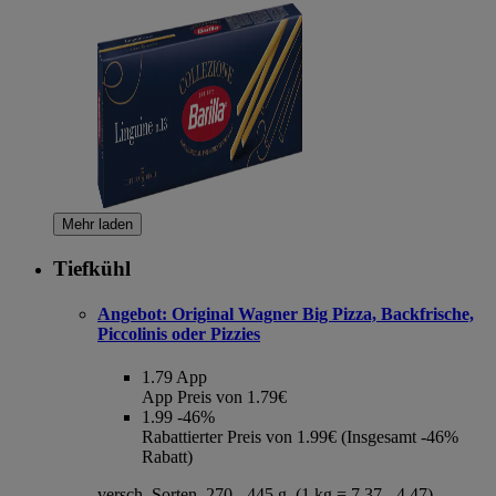
Mehr laden
Tiefkühl
Angebot:
Original Wagner Big Pizza, Backfrische,
Piccolinis oder Pizzies
1.79
App
App Preis von 1.79€
1.99
-46%
Rabattierter Preis von 1.99€ (Insgesamt -46%
Rabatt)
versch. Sorten, 270 - 445 g, (1 kg = 7,37 - 4,47)