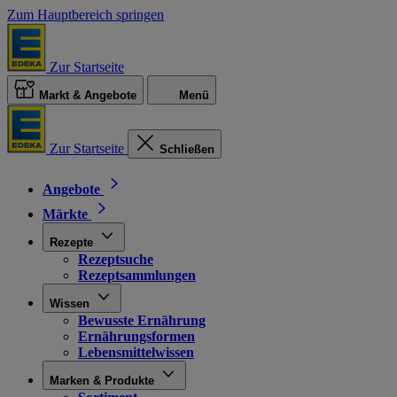
Zum Hauptbereich springen
Zur Startseite
Markt & Angebote
Menü
Zur Startseite
Schließen
Angebote
Märkte
Rezepte
Rezeptsuche
Rezeptsammlungen
Wissen
Bewusste Ernährung
Ernährungsformen
Lebensmittelwissen
Marken & Produkte