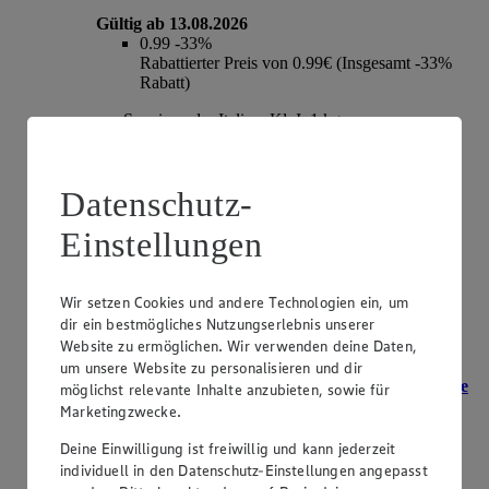
Gültig ab 13.08.2026
0.99
-33%
Rabattierter Preis von 0.99€ (Insgesamt -33%
Rabatt)
aus Spanien oder Italien, Kl. I, 1 kg
Datenschutz-
Einstellungen
Wir setzen Cookies und andere Technologien ein, um
dir ein bestmögliches Nutzungserlebnis unserer
Website zu ermöglichen. Wir verwenden deine Daten,
um unsere Website zu personalisieren und dir
Angebot:
EDEKA Herzstücke Kartoffeln Drillinge
möglichst relevante Inhalte anzubieten, sowie für
festkochend
Marketingzwecke.
Deine Einwilligung ist freiwillig und kann jederzeit
2.49
-16%
Rabattierter Preis von 2.49€ (Insgesamt -16%
individuell in den Datenschutz-Einstellungen angepasst
Rabatt)