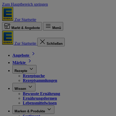
Zum Hauptbereich springen
Zur Startseite
Markt & Angebote
Menü
Zur Startseite
Schließen
Angebote
Märkte
Rezepte
Rezeptsuche
Rezeptsammlungen
Wissen
Bewusste Ernährung
Ernährungsformen
Lebensmittelwissen
Marken & Produkte