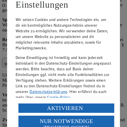
Einstellungen
(z. B. Versanddienstleister, Werbeagenturen) als Auftragsverarbeiter
gem. Art. 28 DSGVO.
Wir setzen Cookies und andere Technologien ein, um
Speicherdauer:
Bis zum Widerruf der Einwilligung bzw.
Widerspruch gegen die Verarbeitung, ansonsten regelmäßig 3 Jahre
dir ein bestmögliches Nutzungserlebnis unserer
nach letzter Interaktion.
Website zu ermöglichen. Wir verwenden deine Daten,
um unsere Website zu personalisieren und dir
Rechtsgrundlage:
Art. 6 Abs. 1 lit. a) DSGVO (Einwilligung), bei
möglichst relevante Inhalte anzubieten, sowie für
Bestandskundenwerbung ggf. Art. 6 Abs. 1 lit. f) DSGVO i. V. m. §
Marketingzwecke.
7 Abs. 3 UWG (berechtigtes Interesse an Direktwerbung).
Deine Einwilligung ist freiwillig und kann jederzeit
individuell in den Datenschutz-Einstellungen angepasst
Marktorganisation
werden. Bitte beachte, dass auf Basis deiner
Einstellungen ggf. nicht mehr alle Funktionalitäten zur
Unter Marktorganisation fallen die interne Organisation des
Verfügung stehen. Weitere Erklärungen sowie einen
Marktbetriebs, einschließlich Lagerverwaltung,
Personaleinsatzplanung und Kundenservice-Optimierung.
Link zu den Datenschutz-Einstellungen findest du in
unserer
Datenschutzerklärung
. Hier erfährst du auch
Verarbeitete Daten:
Name und Kontaktdaten von Kunden (z. B.
mehr über unsere
Cookie-Policy
.
bei Reservierungen oder Beschwerden), Einkaufsverhalten (z. B.
anonymisierte Statistiken zu Verkaufszahlen), Mitarbeiterdaten (z. B.
Verarbeitung deiner personenbezogenen Daten in den
AKTIVIEREN
Schichtpläne).
USA durch Facebook und YouTube:
Zweck:
Effiziente Betriebsführung, Verbesserung des Angebots und
NUR NOTWENDIGE
Wenn du auf „Aktivieren“ klickst, willigst du im Sinne
Sicherstellung der Verfügbarkeit von Waren.