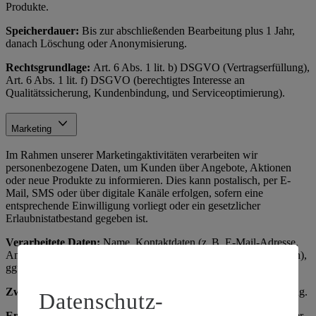
Produkte.
Speicherdauer:
Bis zur abschließenden Bearbeitung plus 1 Jahr,
danach Löschung oder Anonymisierung.
Rechtsgrundlage:
Art. 6 Abs. 1 lit. b) DSGVO (Vertragserfüllung),
Art. 6 Abs. 1 lit. f) DSGVO (berechtigtes Interesse an
Qualitätssicherung, Kundenbindung, und Serviceoptimierung).
Marketing
Im Rahmen unserer Marketingaktivitäten verarbeiten wir
personenbezogene Daten, um Kunden über Angebote, Aktionen
oder neue Produkte zu informieren. Dies kann postalisch, per E-
Mail, SMS oder über digitale Kanäle erfolgen, sofern eine
entsprechende Einwilligung vorliegt oder ein gesetzlicher
Erlaubnistatbestand gegeben ist.
Verarbeitete Daten:
Name, Kontaktdaten (z. B. E-Mail-Adresse,
Anschrift), Einkaufsverhalten (z. B. bevorzugte Produktkategorien),
ggf. Geburtsdatum (z. B. für Geburtstagsaktionen).
Zweck:
Kundenbindung, Absatzförderung, zielgerichtete Werbung.
Datenschutz-
Empfänger:
Interne Marketingabteilung, ggf. externe Dienstleister