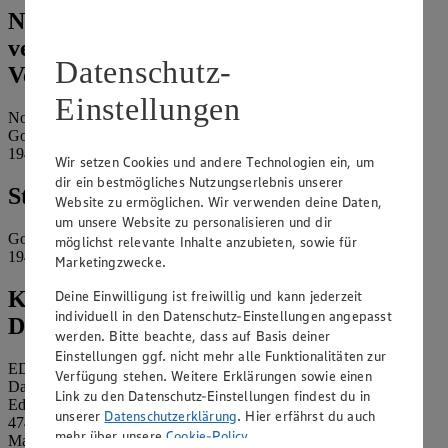
Name und Kontaktdaten der
verantwortlichen Stelle und ggf. deren
Datenschutz-
Vertretung:
Einstellungen
Norman Rauth e.K.
Goethestraße 14
19406 Sternberg
Wir setzen Cookies und andere Technologien ein, um
dir ein bestmögliches Nutzungserlebnis unserer
Standort des Marktes:
Website zu ermöglichen. Wir verwenden deine Daten,
um unsere Website zu personalisieren und dir
Goethestraße 14
möglichst relevante Inhalte anzubieten, sowie für
19406 Sternberg
Marketingzwecke.
Kontaktdaten des betrieblichen
Deine Einwilligung ist freiwillig und kann jederzeit
individuell in den Datenschutz-Einstellungen angepasst
Datenschutzbeauftragten:
werden. Bitte beachte, dass auf Basis deiner
Einstellungen ggf. nicht mehr alle Funktionalitäten zur
EDEKA Nordwest Stiftung & Co. KG
Verfügung stehen. Weitere Erklärungen sowie einen
Datenschutzbeauftragter
Link zu den Datenschutz-Einstellungen findest du in
Edekaplatz 1
unserer
Datenschutzerklärung
. Hier erfährst du auch
47445 Moers
mehr über unsere
Cookie-Policy
.
Mail:
nw_datenschutz@edeka.de