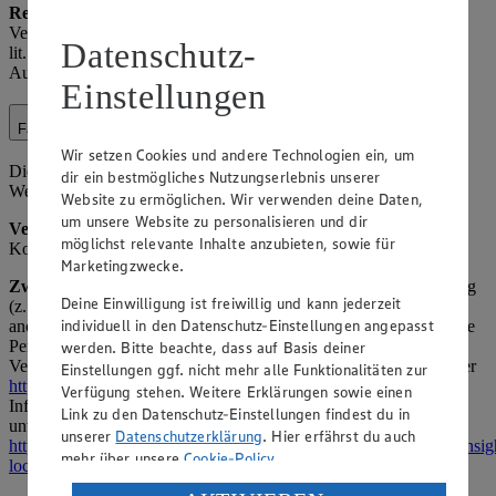
Rechtsgrundlage:
Art. 6 Abs. 1 lit. c) DSGVO (rechtliche
Verpflichtung, z. B. aus StPO oder Polizeigesetzen); Art. 6 Abs. 1
Datenschutz-
lit. f) DSGVO (berechtigtes Interesse an Kooperation zur
Aufklärung von Straftaten).
Einstellungen
Facebook
Wir setzen Cookies und andere Technologien ein, um
Die Verarbeitung im Kontext von Facebook (z. B. Fanpage,
dir ein bestmögliches Nutzungserlebnis unserer
Werbung) umfasst Interaktionen mit Nutzern.
Website zu ermöglichen. Wir verwenden deine Daten,
um unsere Website zu personalisieren und dir
Verarbeitete Daten:
Nutzer-ID, Interaktionsdaten (z. B. Likes,
möglichst relevante Inhalte anzubieten, sowie für
Kommentare), Profilinformationen (soweit öffentlich).
Marketingzwecke.
Zweck:
Betrieb der Seite, Beantwortung von Anfragen, Marketing
Deine Einwilligung ist freiwillig und kann jederzeit
(z. B. gezielte Werbung). Insights-Daten werden von Meta
individuell in den Datenschutz-Einstellungen angepasst
anonymisiert bereitgestellt, sodass keine Rückschlüsse auf einzelne
Personen möglich sind. Nähere Informationen zur gemeinsamen
werden. Bitte beachte, dass auf Basis deiner
Verantwortlichkeit mit Meta Platforms Ireland Ltd. finden Sie unter
Einstellungen ggf. nicht mehr alle Funktionalitäten zur
https://www.facebook.com/legal/controller_addendum
. Weitere
Verfügung stehen. Weitere Erklärungen sowie einen
Informationen zum Datenschutz bei Facebook Insights finden Sie
Link zu den Datenschutz-Einstellungen findest du in
unter
unserer
Datenschutzerklärung
. Hier erfährst du auch
https://www.facebook.com/legal/terms/information_about_page_insig
mehr über unsere
Cookie-Policy
.
locale=de_DE
.
Verarbeitung deiner personenbezogenen Daten in den