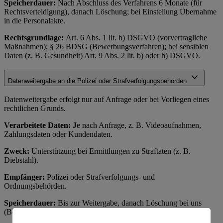
Speicherdauer:
Nach Abschluss des Verfahrens 6 Monate (für
Rechtsverteidigung), danach Löschung; bei Einstellung Übernahme
in die Personalakte.
Rechtsgrundlage:
Art. 6 Abs. 1 lit. b) DSGVO (vorvertragliche
Maßnahmen); § 26 BDSG (Bewerbungsverfahren); bei sensiblen
Daten (z. B. Gesundheit) Art. 9 Abs. 2 lit. b) oder h) DSGVO.
Datenweitergabe an die Polizei oder Strafverfolgungsbehörden
Datenweitergabe erfolgt nur auf Anfrage oder bei Vorliegen eines
rechtlichen Grunds.
Verarbeitete Daten: J
e nach Anfrage, z. B. Videoaufnahmen,
Zahlungsdaten oder Kundendaten.
Zweck:
Unterstützung bei Ermittlungen zu Straftaten (z. B.
Diebstahl).
Empfänger:
Polizei oder Strafverfolgungs- und
Ordnungsbehörden.
Speicherdauer:
Bis zur Weitergabe, danach Löschung bei uns
(Behörden speichern separat).