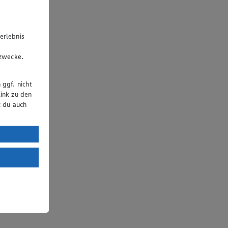
erlebnis
u
gzwecke.
 ggf. nicht
ink zu den
t du auch
uTube:
. a) DSGVO
Land mit
esteht das