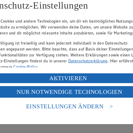
hen
nschutz-Einstellungen
lätterkatalog an.
 Cookies und andere Technologien ein, um dir ein bestmögliches Nutzungs
bsite zu ermöglichen. Wir verwenden deine Daten, um unsere Website z
ieren und dir möglichst relevante Inhalte anzubieten, sowie für Marketin
lligung ist freiwillig und kann jederzeit individuell in den Datenschutz-
gen angepasst werden. Bitte beachte, dass auf Basis deiner Einstellungen
Funktionalitäten zur Verfügung stehen. Weitere Erklärungen sowie einen L
z-Einstellungen findest du in unserer
Datenschutzerklärung
. Hier erfährs
 unsere
Cookie-Policy
.
ung deiner personenbezogenen Daten in den USA durch Facebook und Yo
AKTIVIEREN
f „Aktivieren“ klickst, willigst du im Sinne des Art. 49 Abs. 1 Satz 1 lit
NUR NOTWENDIGE TECHNOLOGIEN
deine Daten in den USA verarbeitet werden. Der EuGH sieht die USA als 
 europäischen Standards nicht angemessenen Datenschutzniveau an. Es b
es Zugriffs durch US-amerikanische Behörden.
EINSTELLUNGEN ÄNDERN
nen zum Herausgeber der Seite findest du im
Impressum