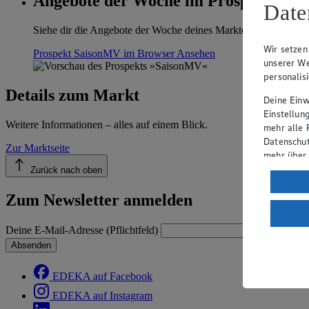
Angebote der Woche im Prospekt anse
Date
Siehe dir die Angebote der Woche deines Marktes im digitalen B
Wir setzen
Prospekt SaisonMV im Browser
Ansehen
unserer We
personalis
Details zum Markt
Deine Einwi
Einstellun
Weitere Informationen – alles auf einem Blick.
mehr alle 
Datenschut
Zur Marktseite
mehr über
Zurück nach oben
Verarbeit
Zum Newsletter anmelden
Wenn du au
ein, dass 
einem nach
Deine E-Mail-Adresse (Pflichtfeld)
Risiko ein
Absenden
Informatio
EDEKA auf Facebook
EDEKA auf Instagram