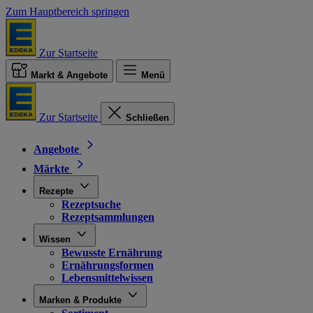
Zum Hauptbereich springen
Zur Startseite
Markt & Angebote
Menü
Zur Startseite
Schließen
Angebote
Märkte
Rezepte
Rezeptsuche
Rezeptsammlungen
Wissen
Bewusste Ernährung
Ernährungsformen
Lebensmittelwissen
Marken & Produkte