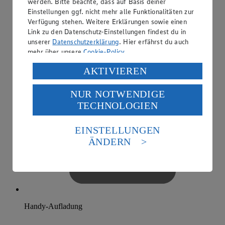
werden. Bitte beachte, dass auf Basis deiner
Einstellungen ggf. nicht mehr alle Funktionalitäten zur
Verfügung stehen. Weitere Erklärungen sowie einen
Link zu den Datenschutz-Einstellungen findest du in
unserer
Datenschutzerklärung
. Hier erfährst du auch
mehr über unsere
Cookie-Policy
.
Verarbeitung deiner personenbezogenen Daten in den
AKTIVIEREN
USA durch Facebook und YouTube:
NUR NOTWENDIGE
Wenn du auf „Aktivieren“ klickst, willigst du im Sinne
TECHNOLOGIEN
des Art. 49 Abs. 1 Satz 1 lit. a) DSGVO ein, dass deine
Daten in den USA verarbeitet werden. Der EuGH sieht
die USA als Land mit einem nach europäischen
EINSTELLUNGEN
Standards nicht angemessenen Datenschutzniveau an.
ÄNDERN
Es besteht das Risiko eines Zugriffs durch US-
amerikanische Behörden.
Informationen zum Herausgeber der Seite findest du
im
Impressum
Handy-Aufladung