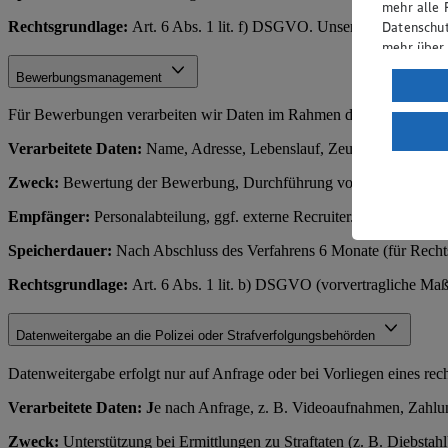
mehr alle 
Rechtsgrundlage:
Art. 6 Abs. 1 lit. f) DSGVO. Unsere berechtigten 
Datenschut
mehr über
Bewerbungsmanagement
Verarbeit
Wenn du au
Für Bewerbungen verarbeiten wir Daten im Rahmen des Einstellungs
ein, dass 
Verarbeitete Daten:
Name, Adresse, Lebenslauf, Zeugnisse, Kontakt
einem nach
Risiko ein
Zweck:
Bewertung der Bewerbung, Durchführung von Vorstellungsge
Informatio
Empfänger:
Personalabteilung, ggf. externe Recruiter.
Speicherdauer:
Nach Abschluss des Verfahrens 6 Monate (für Rechts
Rechtsgrundlage:
Art. 6 Abs. 1 lit. b) DSGVO (vorvertragliche Ma
Datenweitergabe an die Polizei oder Strafverfolgungsbehörden
Datenweitergabe erfolgt nur auf Anfrage oder bei Vorliegen eines rec
Verarbeitete Daten: J
e nach Anfrage, z. B. Videoaufnahmen, Zahl
Zweck:
Unterstützung bei Ermittlungen zu Straftaten (z. B. Diebstahl