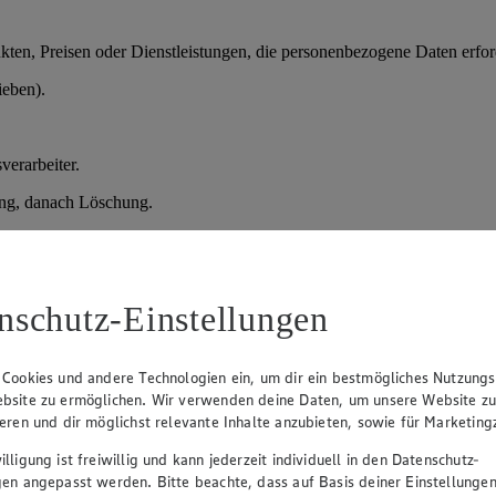
en, Preisen oder Dienstleistungen, die personenbezogene Daten erford
ieben).
verarbeiter.
ung, danach Löschung.
der vorvertragliche Maßnahmen); Art. 6 Abs. 1 lit. f) DSGVO (berechtig
nschutz-Einstellungen
assung erfolgen.
 Cookies und andere Technologien ein, um dir ein bestmögliches Nutzungs
bsite zu ermöglichen. Wir verwenden deine Daten, um unsere Website z
ieren und dir möglichst relevante Inhalte anzubieten, sowie für Marketin
lligung ist freiwillig und kann jederzeit individuell in den Datenschutz-
gen angepasst werden. Bitte beachte, dass auf Basis deiner Einstellungen