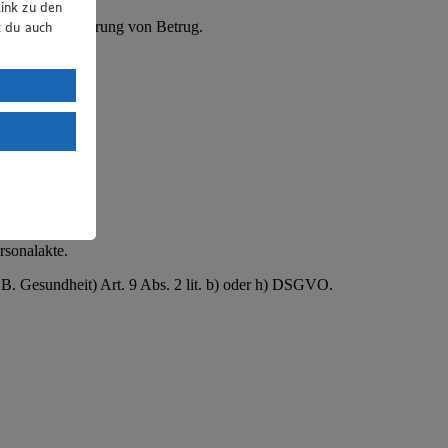
ink zu den
ung und Verhinderung von Betrug.
t du auch
uTube:
. a) DSGVO
Land mit
esteht das
rsonalakte.
B. Gesundheit) Art. 9 Abs. 2 lit. b) oder h) DSGVO.