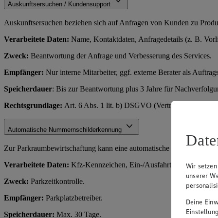
Auskunftsersuchen / Kundensupport
Auskunftsersuchen beziehen sich auf Anfragen von Kunden zu Produkt
Verarbeitete Daten:
Name, Kontaktdaten, Anfragedetails (z. B. Vorl
Zweck:
Beantwortung der Anfrage und Verbesserung des Services.
Empfänger:
Nur interne Mitarbeiter, ggf. externe Berater als Auftrags
Speicherdauer
: Bis zur Beantwortung plus 3 Jahre für Nachverfolg
Rechtsgrundlage:
Art. 6 Abs. 1 lit. b) DSGVO (Vertragserfüllung o
Automatische Nummernschilderkennung
Date
Zur Parkraumbewirtschaftung kann eine automatische Kennzeichenerf
Verarbeitete Daten:
Kfz-Kennzeichen, Ein-/Ausfahrtszeit.
Wir setzen
unserer We
Zweck:
Parkzeitkontrolle.
personalis
Empfänger:
Parkplatzbetreiber.
Deine Einwi
Einstellun
Speicherdauer:
Max. 30 Tage.