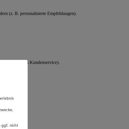
ern (z. B. personalisierte Empfehlungen).
tes Interesse an Kundenservice).
erlebnis
u
gzwecke.
 ggf. nicht