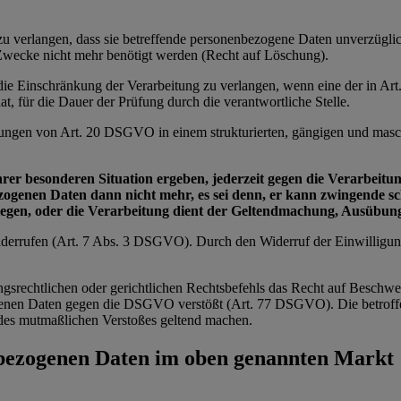
e zu verlangen, dass sie betreffende personenbezogene Daten unverzügl
n Zwecke nicht mehr benötigt werden (Recht auf Löschung).
e die Einschränkung der Verarbeitung zu verlangen, wenn eine der in 
t, für die Dauer der Prüfung durch die verantwortliche Stelle.
zungen von Art. 20 DSGVO in einem strukturierten, gängigen und masch
ihrer besonderen Situation ergeben, jederzeit gegen die Verarbei
bezogenen Daten dann nicht mehr, es sei denn, er kann zwingende 
wiegen, oder die Verarbeitung dient der Geltendmachung, Ausübu
 widerrufen (Art. 7 Abs. 3 DSGVO). Durch den Widerruf der Einwilligu
ngsrechtlichen oder gerichtlichen Rechtsbefehls das Recht auf Beschwe
zogenen Daten gegen die DSGVO verstößt (Art. 77 DSGVO). Die betroffe
ts des mutmaßlichen Verstoßes geltend machen.
nbezogenen Daten im oben genannten Markt