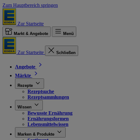
Zum Hauptbereich springen
Zur Startseite
Markt & Angebote
Menü
Zur Startseite
Schließen
Angebote
Märkte
Rezepte
Rezeptsuche
Rezeptsammlungen
Wissen
Bewusste Ernährung
Ernährungsformen
Lebensmittelwissen
Marken & Produkte