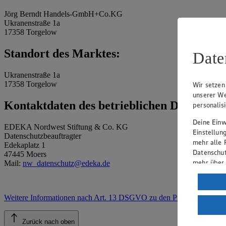
Jörg Berndt Handels-GmbH+Co.KG
Ukranenstraße 1a
17358 Torgelow
Standort des Marktes:
Date
Ukranenstraße 1a
17358 Torgelow
Wir setzen
unserer We
Kontaktdaten des betrieblichen Datenschu
personalis
Deine Einwi
EDEKA Nordwest Stiftung & Co. KG
Einstellun
Datenschutzbeauftragter
mehr alle 
Edekaplatz 1
Datenschut
47445 Moers
mehr über
Mail:
nw_datenschutz@edeka.de
Verarbeit
Wenn du au
Weitere Informationen nach Art. 13 DSGVO zu den Prozessen
.
ein, dass 
einem nach
Zurück nach oben