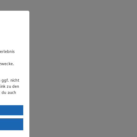
erlebnis
u
gzwecke.
 ggf. nicht
ink zu den
t du auch
uTube:
. a) DSGVO
Land mit
esteht das