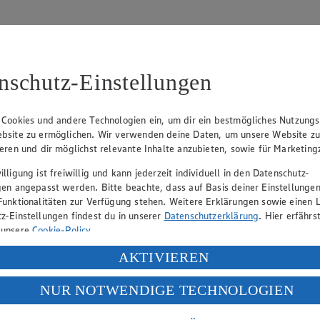
nschutz-Einstellungen
 Cookies und andere Technologien ein, um dir ein bestmögliches Nutzungs
bsite zu ermöglichen. Wir verwenden deine Daten, um unsere Website z
tzbeauftragten:
ieren und dir möglichst relevante Inhalte anzubieten, sowie für Marketin
lligung ist freiwillig und kann jederzeit individuell in den Datenschutz-
gen angepasst werden. Bitte beachte, dass auf Basis deiner Einstellungen
Funktionalitäten zur Verfügung stehen. Weitere Erklärungen sowie einen L
z-Einstellungen findest du in unserer
Datenschutzerklärung
. Hier erfährs
 unsere
Cookie-Policy
.
ung deiner personenbezogenen Daten in den USA durch Facebook und Yo
AKTIVIEREN
f „Aktivieren“ klickst, willigst du im Sinne des Art. 49 Abs. 1 Satz 1 lit
NUR NOTWENDIGE TECHNOLOGIEN
deine Daten in den USA verarbeitet werden. Der EuGH sieht die USA als 
 europäischen Standards nicht angemessenen Datenschutzniveau an. Es b