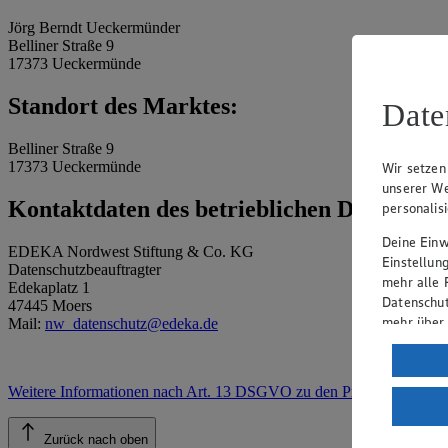
Jörg Berndt Ueckermünder
Belliner Straße 9
17373 Ueckermünde
Standort des Marktes:
Date
Belliner Straße 9
17373 Ueckermünde
Wir setzen
unserer We
Kontaktdaten des betrieblichen Datenschu
personalis
Deine Einwi
EDEKA Nordwest Stiftung & Co. KG
Einstellun
Datenschutzbeauftragter
mehr alle 
Edekaplatz 1
Datenschut
47445 Moers
mehr über
Mail:
nw_datenschutz@edeka.de
Verarbeit
Wenn du au
Weitere Informationen nach Art. 13 DSGVO zu den Prozessen
.
ein, dass 
einem nach
Zurück nach oben