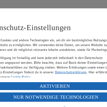
nschutz-Einstellungen
 Cookies und andere Technologien ein, um dir ein bestmögliches Nutzungs
bsite zu ermöglichen. Wir verwenden deine Daten, um unsere Website z
tzbeauftragten:
ieren und dir möglichst relevante Inhalte anzubieten, sowie für Marketin
lligung ist freiwillig und kann jederzeit individuell in den Datenschutz-
gen angepasst werden. Bitte beachte, dass auf Basis deiner Einstellungen
Funktionalitäten zur Verfügung stehen. Weitere Erklärungen sowie einen L
z-Einstellungen findest du in unserer
Datenschutzerklärung
. Hier erfährs
 unsere
Cookie-Policy
.
ung deiner personenbezogenen Daten in den USA durch Facebook und Yo
AKTIVIEREN
f „Aktivieren“ klickst, willigst du im Sinne des Art. 49 Abs. 1 Satz 1 lit
NUR NOTWENDIGE TECHNOLOGIEN
deine Daten in den USA verarbeitet werden. Der EuGH sieht die USA als 
 europäischen Standards nicht angemessenen Datenschutzniveau an. Es b