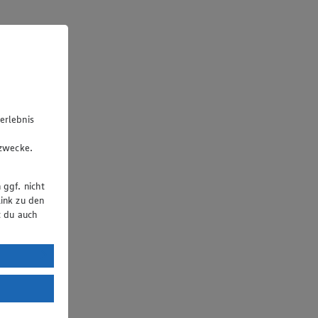
erlebnis
u
gzwecke.
 ggf. nicht
ink zu den
t du auch
uTube:
. a) DSGVO
Land mit
esteht das